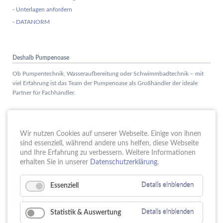
- Unterlagen anfordern
- DATANORM
Deshalb Pumpenoase
Ob Pumpentechnik, Wasseraufbereitung oder Schwimmbadtechnik – mit
viel Erfahrung ist das Team der Pumpenoase als Großhändler der ideale
Partner für Fachhändler.
Aktuelles
Wir nutzen Cookies auf unserer Webseite. Einige von ihnen
Schule trifft Wirtschaft bei der PUMPENoase!
sind essenziell, während andere uns helfen, diese Webseite
15.
JUN
und Ihre Erfahrung zu verbessern. Weitere Informationen
Vortrag IT-Sicherheit
erhalten Sie in unserer
Datenschutzerklärung
.
18.
MAI
16 Jahre PUMPENoase
01.
Essenziell
Details einblenden
APR
Gütesiegel für Betriebliche Gesundheitsförderung
23.
MÄR
Statistik & Auswertung
Details einblenden