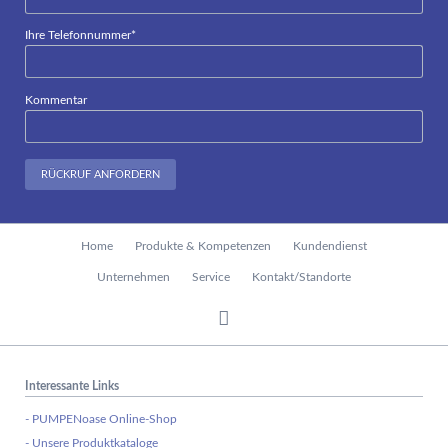
Pflichtfeld
Ihre Telefonnummer
*
Kommentar
RÜCKRUF ANFORDERN
Navigation
Home
Produkte & Kompetenzen
Kundendienst
überspringen
Unternehmen
Service
Kontakt/Standorte
Interessante Links
- PUMPENoase Online-Shop
- Unsere Produktkataloge