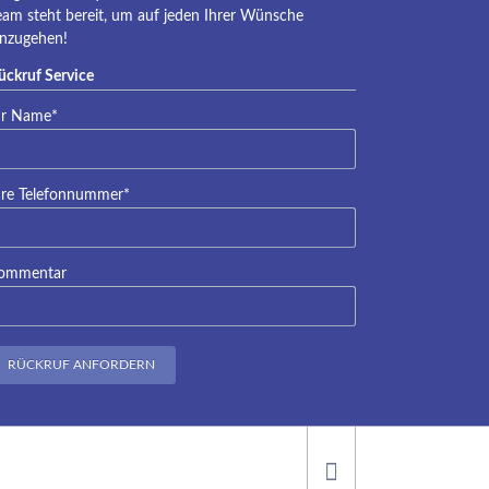
eam steht bereit, um auf jeden Ihrer Wünsche
inzugehen!
ückruf Service
lichtfeld
hr Name
*
lichtfeld
hre Telefonnummer
*
ommentar
RÜCKRUF ANFORDERN