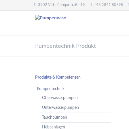
3902 Vitis, Europastraße 19
+43 2841 80595
Pumpentechnik
Wasseraufbereitung
Pumpentechnik Produkt
Oberwasserpumpen
Wasserfilter,
Druckminderer,
Unterwasserpumpen
Systemtrenner,
Tauchpumpen
Sicherheitsventile
Hebeanlagen
Enthärtungsanlagen
Navigation
Produkte & Kompetenzen
Handpumpen -
Dosieranlagen
überspringen
Spielplatzpumpen
Pumpentechnik
UV-Anlagen
Gartenpumpen
Oberwasserpumpen
Dosiermittel und
Flügelpumpen
Messgeräte
Unterwasserpumpen
Regenwassernutzung
Tauchpumpen
Teichreinigung
Frequenzumformer
Hebeanlagen