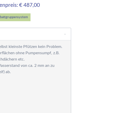
ärmetauscher,
tenpreis: € 487,00
ntfeuchtungsgeräte,
ärmepumpe und
olaranlagen
battgruppensystem
ilteranlagen
ess-, Regel- und
osiertechnik
ilterpumpen
bst kleinste Pfützen kein Problem.
einigungsgeräte
Oberflächen ohne Pumpensumpf, z.B.
rausen, Solarduschen
chdächern etc.
ystemziegel -
asserstand von ca. 2 mm an zu
chalsteine für die
f) ab.
oolkonstruktion
esamtkatalog
chwimmbadtechnik
esamtkatalog
STRAL-Produkte
esamtkatalog
chwimmbadtechnik