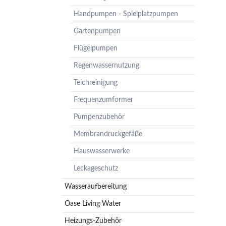
Pumpenzubehör
Handpumpen - Spielplatzpumpen
Membrandruckgefäße
Gartenpumpen
Hauswasserwerke
Flügelpumpen
Leckageschutz
Regenwassernutzung
Teichreinigung
Frequenzumformer
Pumpenzubehör
Membrandruckgefäße
Hauswasserwerke
Leckageschutz
Wasseraufbereitung
Oase Living Water
Heizungs-Zubehör