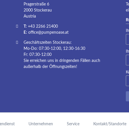
Pragerstraße 6
T
2000 Stockerau
e
Austria
R
T:
+43 2266 21400
Pf
I
E:
office@pumpenoase.at
Geschäftszeiten Stockerau:
Mo-Do: 07:30-12:00, 12:30-16:30
Pf
I
Fr: 07:30-12:00
Sie erreichen uns in dringenden Fällen auch
außerhalb der Öffnungszeiten!
K
endienst
Unternehmen
Service
Kontakt/Standorte