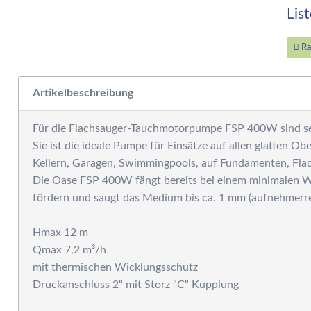
W
Lis
E
W
S
Ra
F
M
Artikelbeschreibung
D
F
Für die Flachsauger-Tauchmotorpumpe FSP 400W sind sel
R
Sie ist die ideale Pumpe für Einsätze auf allen glatten 
B
Kellern, Garagen, Swimmingpools, auf Fundamenten, Fla
S
Die Oase FSP 400W fängt bereits bei einem minimalen W
S
fördern und saugt das Medium bis ca. 1 mm (aufnehmerrei
P
G
Hmax 12 m
S
Qmax 7,2 m³/h
G
mit thermischen Wicklungsschutz
A
Druckanschluss 2" mit Storz "C" Kupplung
G
S