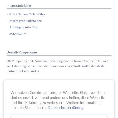
Interessante Links
- PUMPENoase Online-Shop
- Unsere Produktkataloge
- Unterlagen anfordern
- DATANORM
Deshalb Pumpenoase
Ob Pumpentechnik, Wasseraufbereitung oder Schwimmbadtechnik – mit
viel Erfahrung ist das Team der Pumpenoase als Großhändler der ideale
Partner für Fachhändler.
Aktuelles
Wir nutzen Cookies auf unserer Webseite. Einige von ihnen
Schule trifft Wirtschaft bei der PUMPENoase!
sind essenziell, während andere uns helfen, diese Webseite
15.
JUN
und Ihre Erfahrung zu verbessern. Weitere Informationen
Vortrag IT-Sicherheit
erhalten Sie in unserer
Datenschutzerklärung
.
18.
MAI
16 Jahre PUMPENoase