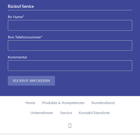
Rückruf Service
Pflichtfeld
Ihr Name
*
Pflichtfeld
Ihre Telefonnummer
*
Kommentar
RÜCKRUF ANFORDERN
Navigation
Home
Produkte & Kompetenzen
Kundendienst
überspringen
Unternehmen
Service
Kontakt/Standorte