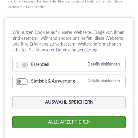
viel Erfahrung ist das Team der Pumpenoase als Großhändler der ideale
Partner für Fachhändler.
Aktuelles
Wir nutzen Cookies auf unserer Webseite. Einige von ihnen
Schule trifft Wirtschaft bei der PUMPENoase!
sind essenziell, während andere uns helfen, diese Webseite
15.
JUN
und Ihre Erfahrung zu verbessern. Weitere Informationen
Vortrag IT-Sicherheit
erhalten Sie in unserer
Datenschutzerklärung
.
18.
MAI
16 Jahre PUMPENoase
01.
Essenziell
Details einblenden
APR
Gütesiegel für Betriebliche Gesundheitsförderung
23.
MÄR
Statistik & Auswertung
Details einblenden
AUSWAHL SPEICHERN
© Copyright 2026. PUMPENoase Handels GmbH
Navigation
Produktsuche
Datenschutz
Impressum
AGB
ALLE AKZEPTIEREN
überspringen