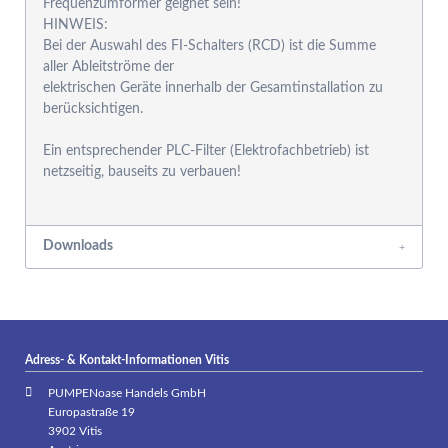
Frequenzumformer geignet sein!
HINWEIS:
Bei der Auswahl des FI-Schalters (RCD) ist die Summe
aller Ableitströme der
elektrischen Geräte innerhalb der Gesamtinstallation zu
berücksichtigen.
Ein entsprechender PLC-Filter (Elektrofachbetrieb) ist
netzseitig, bauseits zu verbauen!
Downloads
Adress- & Kontakt-Informationen Vitis
PUMPENoase Handels GmbH
Europastraße 19
3902 Vitis