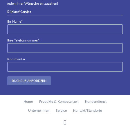
jeden Ihrer Wünsche einzugehen!
Rückruf Service
Pflichtfeld
Ihr Name
*
Pflichtfeld
Ihre Telefonnummer
*
Kommentar
RÜCKRUF ANFORDERN
Navigation
Home
Produkte & Kompetenzen
Kundendienst
überspringen
Unternehmen
Service
Kontakt/Standorte