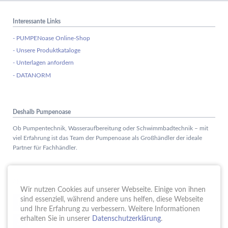
Interessante Links
- PUMPENoase Online-Shop
- Unsere Produktkataloge
- Unterlagen anfordern
- DATANORM
Deshalb Pumpenoase
Ob Pumpentechnik, Wasseraufbereitung oder Schwimmbadtechnik – mit
viel Erfahrung ist das Team der Pumpenoase als Großhändler der ideale
Partner für Fachhändler.
Aktuelles
Wir nutzen Cookies auf unserer Webseite. Einige von ihnen
Schule trifft Wirtschaft bei der PUMPENoase!
sind essenziell, während andere uns helfen, diese Webseite
15.
JUN
und Ihre Erfahrung zu verbessern. Weitere Informationen
Vortrag IT-Sicherheit
erhalten Sie in unserer
Datenschutzerklärung
.
18.
MAI