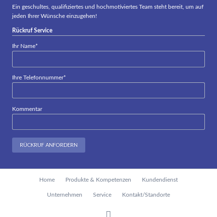
Ein geschultes, qualifiziertes und hochmotiviertes Team steht bereit, um auf
jeden Ihrer Wünsche einzugehen!
Rückruf Service
Pflichtfeld
Ihr Name
*
Pflichtfeld
Ihre Telefonnummer
*
Kommentar
RÜCKRUF ANFORDERN
Navigation
Home
Produkte & Kompetenzen
Kundendienst
überspringen
Unternehmen
Service
Kontakt/Standorte