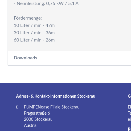
- Nennleistung: 0,75 kW / 5,1 A
P
Fördermenge:
10 Liter / min - 47m
30 Liter / min - 36m
Downloads
Adress- & Kontakt-Informationen Stockerau
G
PUMPENoase Filiale Stockerau
E
Pragerstraße 6
T
2000 Stockerau
e
Austria
R