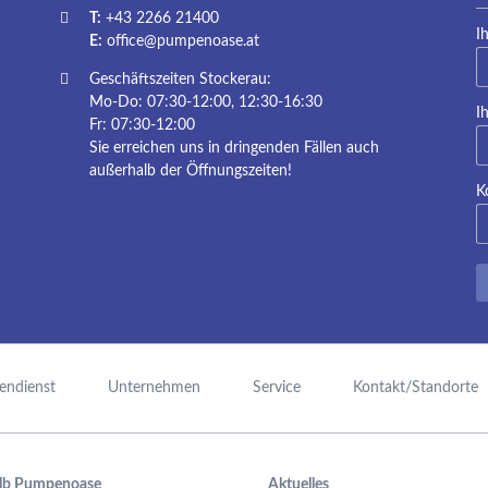
T:
+43 2266 21400
Pf
I
E:
office@pumpenoase.at
Geschäftszeiten Stockerau:
Mo-Do: 07:30-12:00, 12:30-16:30
Pf
I
Fr: 07:30-12:00
Sie erreichen uns in dringenden Fällen auch
außerhalb der Öffnungszeiten!
K
endienst
Unternehmen
Service
Kontakt/Standorte
lb Pumpenoase
Aktuelles