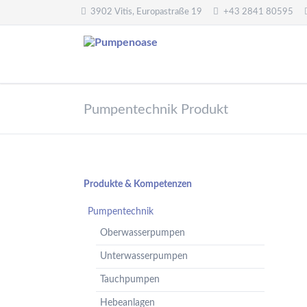
3902 Vitis, Europastraße 19
+43 2841 80595
Pumpentechnik
Wasseraufbereitung
Pumpentechnik Produkt
Oberwasserpumpen
Wasserfilter,
Druckminderer,
Unterwasserpumpen
Systemtrenner,
Tauchpumpen
Sicherheitsventile
Hebeanlagen
Enthärtungsanlagen
Navigation
Produkte & Kompetenzen
Handpumpen -
Dosieranlagen
überspringen
Spielplatzpumpen
Pumpentechnik
UV-Anlagen
Gartenpumpen
Oberwasserpumpen
Dosiermittel und
Flügelpumpen
Messgeräte
Unterwasserpumpen
Regenwassernutzung
Tauchpumpen
Teichreinigung
Frequenzumformer
Hebeanlagen