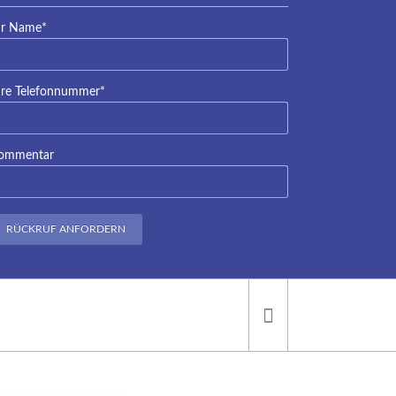
lichtfeld
hr Name
*
lichtfeld
hre Telefonnummer
*
ommentar
RÜCKRUF ANFORDERN