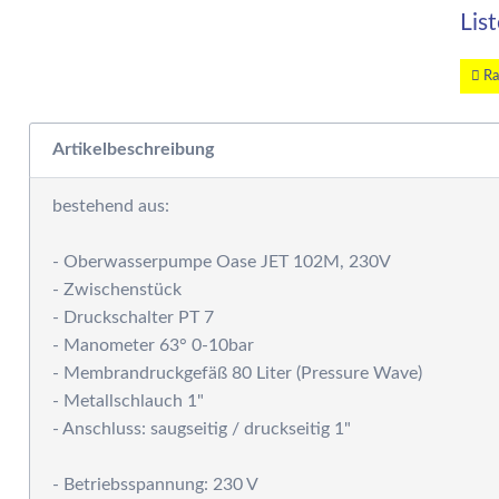
W
Lis
E
W
S
Ra
F
M
Artikelbeschreibung
D
F
bestehend aus:
R
B
- Oberwasserpumpe Oase JET 102M, 230V
S
- Zwischenstück
S
- Druckschalter PT 7
P
- Manometer 63° 0-10bar
G
- Membrandruckgefäß 80 Liter (Pressure Wave)
S
- Metallschlauch 1"
G
- Anschluss: saugseitig / druckseitig 1"
A
G
- Betriebsspannung: 230 V
S