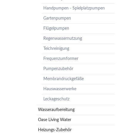
Pumpenzubehör
Handpumpen - Spielplatzpumpen
Membrandruckgefäße
Gartenpumpen
Hauswasserwerke
Flügelpumpen
Leckageschutz
Regenwassernutzung
Teichreinigung
Frequenzumformer
Pumpenzubehör
Membrandruckgefäße
Hauswasserwerke
Leckageschutz
Wasseraufbereitung
Oase Living Water
Heizungs-Zubehör