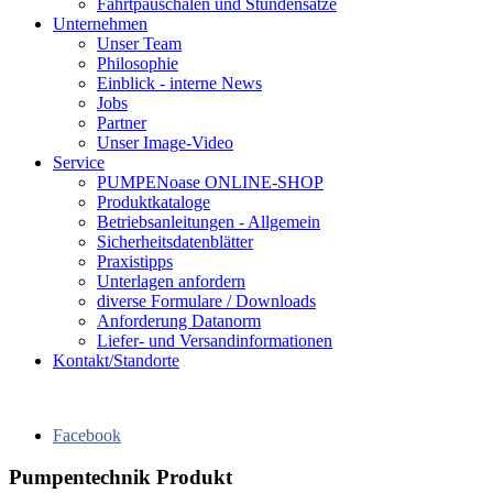
Fahrtpauschalen und Stundensätze
Unternehmen
Unser Team
Philosophie
Einblick - interne News
Jobs
Partner
Unser Image-Video
Service
PUMPENoase ONLINE-SHOP
Produktkataloge
Betriebsanleitungen - Allgemein
Sicherheitsdatenblätter
Praxistipps
Unterlagen anfordern
diverse Formulare / Downloads
Anforderung Datanorm
Liefer- und Versandinformationen
Kontakt/Standorte
Facebook
Pumpentechnik Produkt