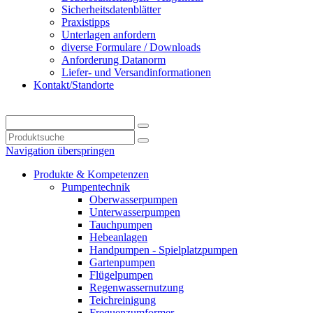
Sicherheitsdatenblätter
Praxistipps
Unterlagen anfordern
diverse Formulare / Downloads
Anforderung Datanorm
Liefer- und Versandinformationen
Kontakt/Standorte
Navigation überspringen
Produkte & Kompetenzen
Pumpentechnik
Oberwasserpumpen
Unterwasserpumpen
Tauchpumpen
Hebeanlagen
Handpumpen - Spielplatzpumpen
Gartenpumpen
Flügelpumpen
Regenwassernutzung
Teichreinigung
Frequenzumformer