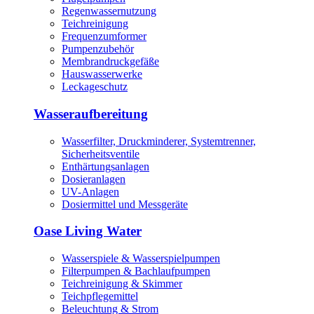
Regenwassernutzung
Teichreinigung
Frequenzumformer
Pumpenzubehör
Membrandruckgefäße
Hauswasserwerke
Leckageschutz
Wasseraufbereitung
Wasserfilter, Druckminderer, Systemtrenner,
Sicherheitsventile
Enthärtungsanlagen
Dosieranlagen
UV-Anlagen
Dosiermittel und Messgeräte
Oase Living Water
Wasserspiele & Wasserspielpumpen
Filterpumpen & Bachlaufpumpen
Teichreinigung & Skimmer
Teichpflegemittel
Beleuchtung & Strom