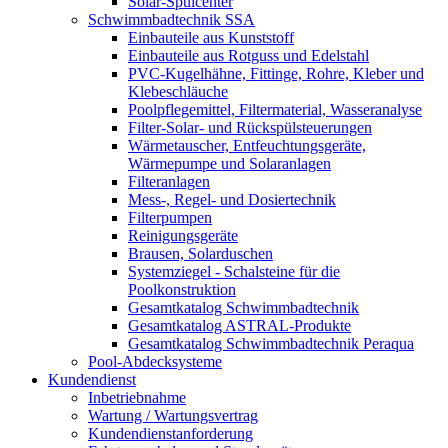
Solar-Spülcenter
Schwimmbadtechnik SSA
Einbauteile aus Kunststoff
Einbauteile aus Rotguss und Edelstahl
PVC-Kugelhähne, Fittinge, Rohre, Kleber und
Klebeschläuche
Poolpflegemittel, Filtermaterial, Wasseranalyse
Filter-Solar- und Rückspülsteuerungen
Wärmetauscher, Entfeuchtungsgeräte,
Wärmepumpe und Solaranlagen
Filteranlagen
Mess-, Regel- und Dosiertechnik
Filterpumpen
Reinigungsgeräte
Brausen, Solarduschen
Systemziegel - Schalsteine für die
Poolkonstruktion
Gesamtkatalog Schwimmbadtechnik
Gesamtkatalog ASTRAL-Produkte
Gesamtkatalog Schwimmbadtechnik Peraqua
Pool-Abdecksysteme
Kundendienst
Inbetriebnahme
Wartung / Wartungsvertrag
Kundendienstanforderung