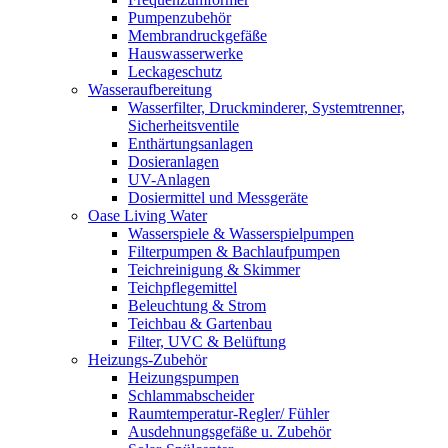
Pumpenzubehör
Membrandruckgefäße
Hauswasserwerke
Leckageschutz
Wasseraufbereitung
Wasserfilter, Druckminderer, Systemtrenner,
Sicherheitsventile
Enthärtungsanlagen
Dosieranlagen
UV-Anlagen
Dosiermittel und Messgeräte
Oase Living Water
Wasserspiele & Wasserspielpumpen
Filterpumpen & Bachlaufpumpen
Teichreinigung & Skimmer
Teichpflegemittel
Beleuchtung & Strom
Teichbau & Gartenbau
Filter, UVC & Belüftung
Heizungs-Zubehör
Heizungspumpen
Schlammabscheider
Raumtemperatur-Regler/ Fühler
Ausdehnungsgefäße u. Zubehör