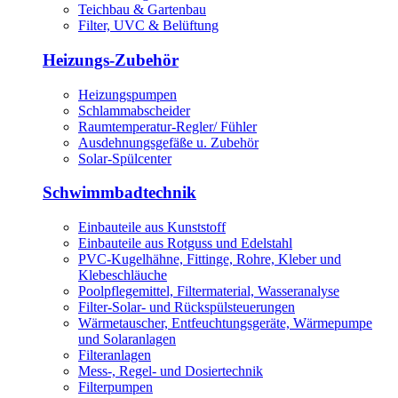
Teichbau & Gartenbau
Filter, UVC & Belüftung
Heizungs-Zubehör
Heizungspumpen
Schlammabscheider
Raumtemperatur-Regler/ Fühler
Ausdehnungsgefäße u. Zubehör
Solar-Spülcenter
Schwimmbadtechnik
Einbauteile aus Kunststoff
Einbauteile aus Rotguss und Edelstahl
PVC-Kugelhähne, Fittinge, Rohre, Kleber und
Klebeschläuche
Poolpflegemittel, Filtermaterial, Wasseranalyse
Filter-Solar- und Rückspülsteuerungen
Wärmetauscher, Entfeuchtungsgeräte, Wärmepumpe
und Solaranlagen
Filteranlagen
Mess-, Regel- und Dosiertechnik
Filterpumpen