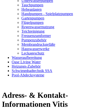
Unterwasserpumpen
Tauchpumpen
Hebeanlagen
Handpumpen - Spielplatzpumpen
Gartenpumpen
Flügelpumpen
Regenwassernutzung
Teichreinigung
Frequenzumformer
Pumpenzubehör
Membrandruckgefäße
Hauswasserwerke
Leckageschutz
Wasseraufbereitung
Oase Living Water
Heizungs-Zubehör
Schwimmbadtechnik SSA
Pool-Abdecksysteme
Adress- & Kontakt-
Informationen Vitis