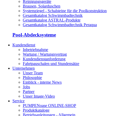
Reinigungsgeräte
Brausen, Solarduschen
Systemziegel - Schalsteine für die Poolkonstruktion
Gesamtkatalog Schwimmbadtechnik
Gesamtkatalog ASTRAL-Produkte
Gesamtkatalog Schwimmbadtechnik Peraqua
Pool-Abdecksysteme
Kundendienst
Inbetriebnahme
Wartung / Wartungsvertrag
Kundendienstanforderung
Fahrtpauschalen und Stundensätze
Unternehmen
Unser Team
Philosophie
Einblick - interne News
Jobs
Partner
Unser Image-Video
Service
PUMPENoase ONLINE-SHOP
Produktkataloge
Betriebsanleitungen - Allgemein