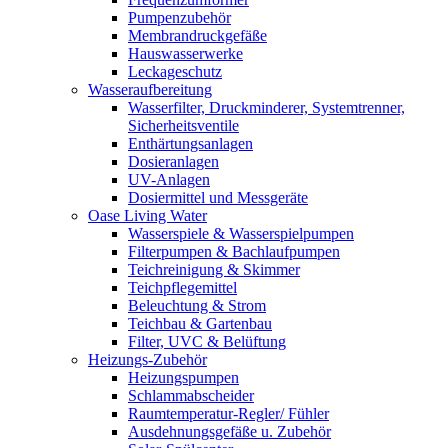
Pumpenzubehör
Membrandruckgefäße
Hauswasserwerke
Leckageschutz
Wasseraufbereitung
Wasserfilter, Druckminderer, Systemtrenner,
Sicherheitsventile
Enthärtungsanlagen
Dosieranlagen
UV-Anlagen
Dosiermittel und Messgeräte
Oase Living Water
Wasserspiele & Wasserspielpumpen
Filterpumpen & Bachlaufpumpen
Teichreinigung & Skimmer
Teichpflegemittel
Beleuchtung & Strom
Teichbau & Gartenbau
Filter, UVC & Belüftung
Heizungs-Zubehör
Heizungspumpen
Schlammabscheider
Raumtemperatur-Regler/ Fühler
Ausdehnungsgefäße u. Zubehör