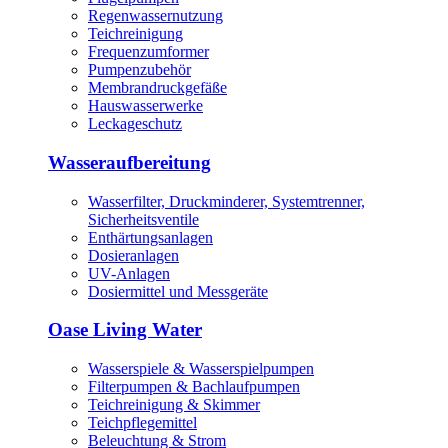
Regenwassernutzung
Teichreinigung
Frequenzumformer
Pumpenzubehör
Membrandruckgefäße
Hauswasserwerke
Leckageschutz
Wasseraufbereitung
Wasserfilter, Druckminderer, Systemtrenner,
Sicherheitsventile
Enthärtungsanlagen
Dosieranlagen
UV-Anlagen
Dosiermittel und Messgeräte
Oase Living Water
Wasserspiele & Wasserspielpumpen
Filterpumpen & Bachlaufpumpen
Teichreinigung & Skimmer
Teichpflegemittel
Beleuchtung & Strom