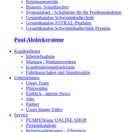
Reinigungsgeräte
Brausen, Solarduschen
Systemziegel - Schalsteine für die Poolkonstruktion
Gesamtkatalog Schwimmbadtechnik
Gesamtkatalog ASTRAL-Produkte
Gesamtkatalog Schwimmbadtechnik Peraqua
Pool-Abdecksysteme
Kundendienst
Inbetriebnahme
Wartung / Wartungsvertrag
Kundendienstanforderung
Fahrtpauschalen und Stundensätze
Unternehmen
Unser Team
Philosophie
Einblick - interne News
Jobs
Partner
Unser Image-Video
Service
PUMPENoase ONLINE-SHOP
Produktkataloge
Betriebsanleitungen - Allgemein