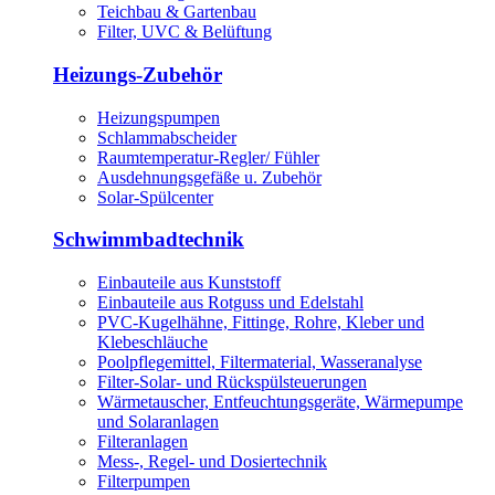
Teichbau & Gartenbau
Filter, UVC & Belüftung
Heizungs-Zubehör
Heizungspumpen
Schlammabscheider
Raumtemperatur-Regler/ Fühler
Ausdehnungsgefäße u. Zubehör
Solar-Spülcenter
Schwimmbadtechnik
Einbauteile aus Kunststoff
Einbauteile aus Rotguss und Edelstahl
PVC-Kugelhähne, Fittinge, Rohre, Kleber und
Klebeschläuche
Poolpflegemittel, Filtermaterial, Wasseranalyse
Filter-Solar- und Rückspülsteuerungen
Wärmetauscher, Entfeuchtungsgeräte, Wärmepumpe
und Solaranlagen
Filteranlagen
Mess-, Regel- und Dosiertechnik
Filterpumpen