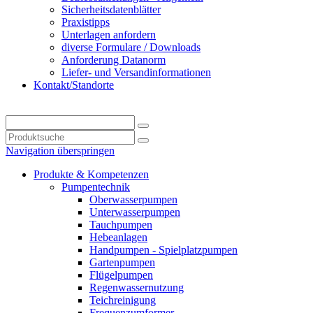
Sicherheitsdatenblätter
Praxistipps
Unterlagen anfordern
diverse Formulare / Downloads
Anforderung Datanorm
Liefer- und Versandinformationen
Kontakt/Standorte
Navigation überspringen
Produkte & Kompetenzen
Pumpentechnik
Oberwasserpumpen
Unterwasserpumpen
Tauchpumpen
Hebeanlagen
Handpumpen - Spielplatzpumpen
Gartenpumpen
Flügelpumpen
Regenwassernutzung
Teichreinigung
Frequenzumformer