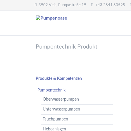
3902 Vitis, Europastraße 19
+43 2841 80595
Pumpentechnik
Wasseraufbereitung
Pumpentechnik Produkt
Oberwasserpumpen
Wasserfilter,
Druckminderer,
Unterwasserpumpen
Systemtrenner,
Tauchpumpen
Sicherheitsventile
Hebeanlagen
Enthärtungsanlagen
Navigation
Produkte & Kompetenzen
Handpumpen -
Dosieranlagen
überspringen
Spielplatzpumpen
Pumpentechnik
UV-Anlagen
Gartenpumpen
Oberwasserpumpen
Dosiermittel und
Flügelpumpen
Messgeräte
Unterwasserpumpen
Regenwassernutzung
Tauchpumpen
Teichreinigung
Frequenzumformer
Hebeanlagen