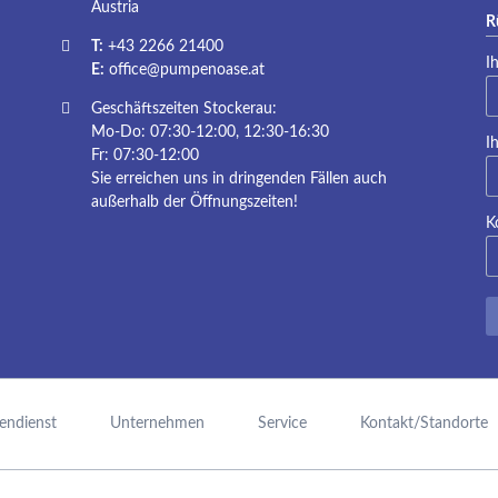
Austria
R
T:
+43 2266 21400
Pf
I
E:
office@pumpenoase.at
Geschäftszeiten Stockerau:
Mo-Do: 07:30-12:00, 12:30-16:30
Pf
I
Fr: 07:30-12:00
Sie erreichen uns in dringenden Fällen auch
außerhalb der Öffnungszeiten!
K
endienst
Unternehmen
Service
Kontakt/Standorte