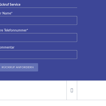
ückruf Service
lichtfeld
hr Name
*
lichtfeld
hre Telefonnummer
*
ommentar
RÜCKRUF ANFORDERN