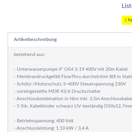
W
Lis
E
W
S
Ra
F
M
Artikelbeschreibung
D
F
bestehend aus:
R
B
- Unterwasserpumpe 4" OS4 3-19 400V mit 20m Kabel
S
- Membrandruckgefäß FlowThru durchströmt 80l in Stah
S
- Schütz-/Motorschutz 3~400V Steuerspannung 230V
P
- voreingestellte MDR 43/6 Druckschalter
G
- Anschlusskombination in Niro inkl. 3,5m Anschlusskab
S
- 5 Stk. Kabelbinder schwarz UV-beständig (550x12,7mm
G
A
- Betriebsspannung: 400 Volt
G
- Anschlussleistung: 1,10 kW / 3,4 A
S