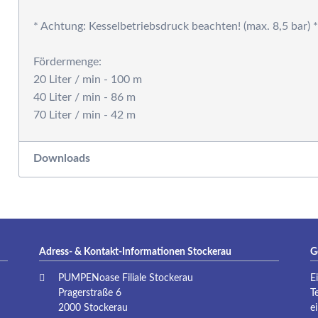
P
* Achtung: Kesselbetriebsdruck beachten! (max. 8,5 bar) *
Fördermenge:
20 Liter / min - 100 m
40 Liter / min - 86 m
Downloads
Adress- & Kontakt-Informationen Stockerau
G
PUMPENoase Filiale Stockerau
E
Pragerstraße 6
T
2000 Stockerau
e