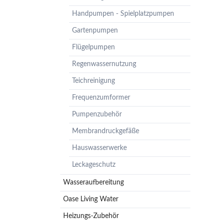
Pumpenzubehör
Handpumpen - Spielplatzpumpen
Membrandruckgefäße
Gartenpumpen
Hauswasserwerke
Flügelpumpen
Leckageschutz
Regenwassernutzung
Teichreinigung
Frequenzumformer
Pumpenzubehör
Membrandruckgefäße
Hauswasserwerke
Leckageschutz
Wasseraufbereitung
Oase Living Water
Heizungs-Zubehör