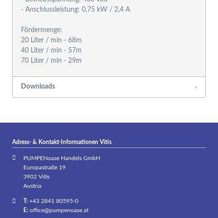
- Anschlussleistung: 0,75 kW / 2,4 A
Fördermenge:
20 Liter / min - 68m
40 Liter / min - 57m
Downloads
Adress- & Kontakt-Informationen Vitis
PUMPENoase Handels GmbH
Europastraße 19
3902 Vitis
Austria
T:
+43 2841 80595-0
E:
office@pumpenoase.at