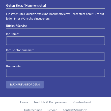
Gehen Sie auf Nummer sicher!
Ein geschultes, qualifiziertes und hochmotiviertes Team steht bereit, um auf
jeden Ihrer Wünsche einzugehen!
Rückruf Service
Pflichtfeld
Ihr Name
*
Pflichtfeld
Ihre Telefonnummer
*
Kommentar
RÜCKRUF ANFORDERN
Navigation
Home
Produkte & Kompetenzen
Kundendienst
überspringen
Unternehmen
Service
Kontakt/Standorte