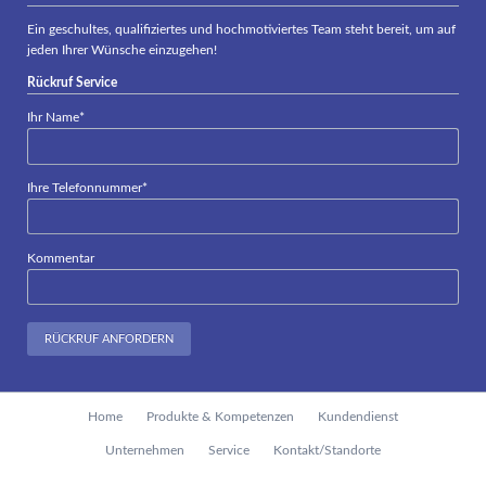
Ein geschultes, qualifiziertes und hochmotiviertes Team steht bereit, um auf
jeden Ihrer Wünsche einzugehen!
Rückruf Service
Pflichtfeld
Ihr Name
*
Pflichtfeld
Ihre Telefonnummer
*
Kommentar
RÜCKRUF ANFORDERN
Navigation
Home
Produkte & Kompetenzen
Kundendienst
überspringen
Unternehmen
Service
Kontakt/Standorte