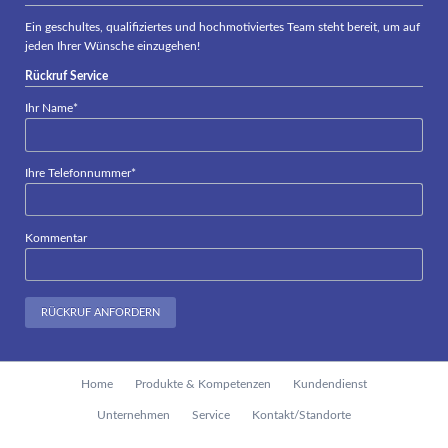
Ein geschultes, qualifiziertes und hochmotiviertes Team steht bereit, um auf
jeden Ihrer Wünsche einzugehen!
Rückruf Service
Pflichtfeld
Ihr Name
*
Pflichtfeld
Ihre Telefonnummer
*
Kommentar
RÜCKRUF ANFORDERN
Navigation
Home
Produkte & Kompetenzen
Kundendienst
überspringen
Unternehmen
Service
Kontakt/Standorte