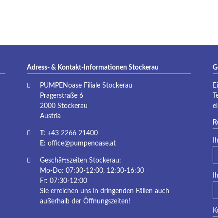
P
Adress- & Kontakt-Informationen Stockerau
G
PUMPENoase Filiale Stockerau
E
Pragerstraße 6
T
2000 Stockerau
e
Austria
R
T:
+43 2266 21400
Pf
I
E:
office@pumpenoase.at
Geschäftszeiten Stockerau:
Mo-Do: 07:30-12:00, 12:30-16:30
Pf
I
Fr: 07:30-12:00
Sie erreichen uns in dringenden Fällen auch
außerhalb der Öffnungszeiten!
K