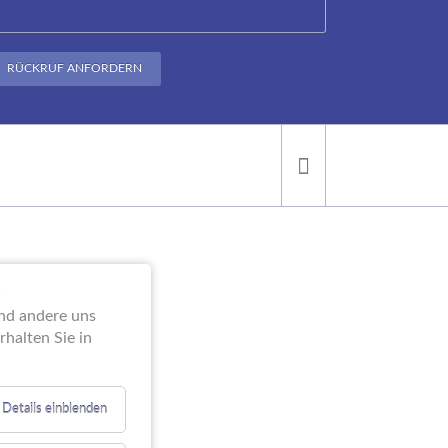
RÜCKRUF ANFORDERN
ei der
end andere uns
halten Sie in
Details einblenden
e