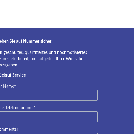
eraqua
ehen Sie auf Nummer sicher!
in geschultes, qualifiziertes und hochmotiviertes
eam steht bereit, um auf jeden Ihrer Wünsche
inzugehen!
ückruf Service
lichtfeld
hr Name
*
lichtfeld
hre Telefonnummer
*
ommentar