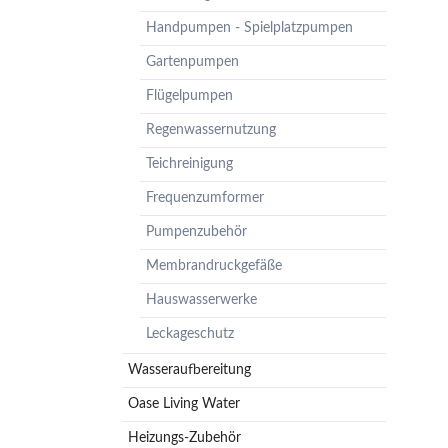
Pumpenzubehör
Handpumpen - Spielplatzpumpen
Membrandruckgefäße
Gartenpumpen
Hauswasserwerke
Flügelpumpen
Leckageschutz
Regenwassernutzung
Teichreinigung
Frequenzumformer
Pumpenzubehör
Membrandruckgefäße
Hauswasserwerke
Leckageschutz
Wasseraufbereitung
Oase Living Water
Heizungs-Zubehör