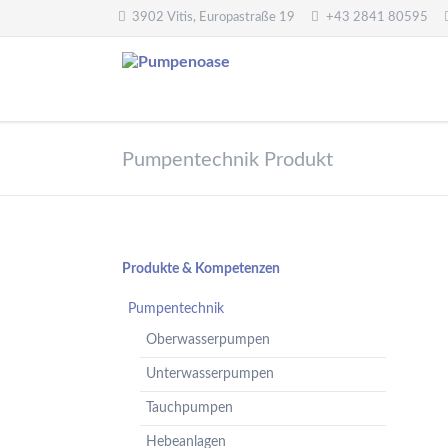
3902 Vitis, Europastraße 19
+43 2841 80595
Pumpentechnik
Wasseraufbereitung
Pumpentechnik Produkt
Oberwasserpumpen
Wasserfilter,
Druckminderer,
Unterwasserpumpen
Systemtrenner,
Tauchpumpen
Sicherheitsventile
Hebeanlagen
Enthärtungsanlagen
Navigation
Produkte & Kompetenzen
Handpumpen -
Dosieranlagen
überspringen
Spielplatzpumpen
Pumpentechnik
UV-Anlagen
Gartenpumpen
Oberwasserpumpen
Dosiermittel und
Flügelpumpen
Messgeräte
Unterwasserpumpen
Regenwassernutzung
Tauchpumpen
Teichreinigung
Frequenzumformer
Hebeanlagen