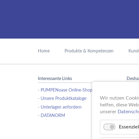
Navigation
überspringen
Home
Produkte & Kompetenzen
Kund
Interessante Links
Desha
- PUMPENoase Online-Shop
Ob Pu
Wasse
Wir nutzen Cookie
- Unsere Produktkataloge
Schwi
helfen, diese Web
- Unterlagen anfordern
Erfahr
unserer
Datensch
- DATANORM
Pumpe
ideale
Essenziel