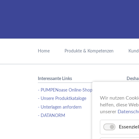
Navigation
überspringen
Home
Produkte & Kompetenzen
Kund
Interessante Links
Desha
- PUMPENoase Online-Shop
Ob Pu
Wasse
Wir nutzen Cookie
- Unsere Produktkataloge
Schwi
helfen, diese Web
- Unterlagen anfordern
Erfahr
unserer
Datensch
- DATANORM
Pumpe
ideale
Essenziel