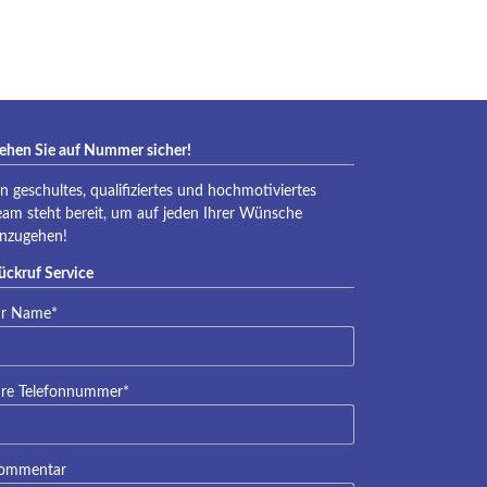
eraqua
ehen Sie auf Nummer sicher!
in geschultes, qualifiziertes und hochmotiviertes
eam steht bereit, um auf jeden Ihrer Wünsche
inzugehen!
ückruf Service
lichtfeld
hr Name
*
lichtfeld
hre Telefonnummer
*
ommentar