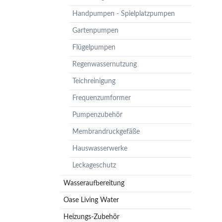
Pumpenzubehör
Handpumpen - Spielplatzpumpen
Membrandruckgefäße
Gartenpumpen
Hauswasserwerke
Flügelpumpen
Leckageschutz
Regenwassernutzung
Teichreinigung
Frequenzumformer
Pumpenzubehör
Membrandruckgefäße
Hauswasserwerke
Leckageschutz
Wasseraufbereitung
Oase Living Water
Heizungs-Zubehör