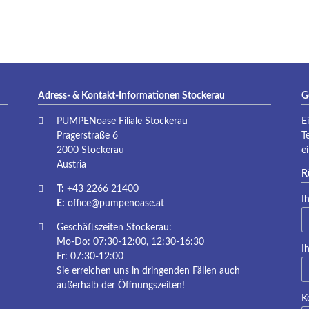
P
Adress- & Kontakt-Informationen Stockerau
G
PUMPENoase Filiale Stockerau
E
Pragerstraße 6
T
2000 Stockerau
e
Austria
R
T:
+43 2266 21400
Pf
I
E:
office@pumpenoase.at
Geschäftszeiten Stockerau:
Mo-Do: 07:30-12:00, 12:30-16:30
Pf
I
Fr: 07:30-12:00
Sie erreichen uns in dringenden Fällen auch
außerhalb der Öffnungszeiten!
K