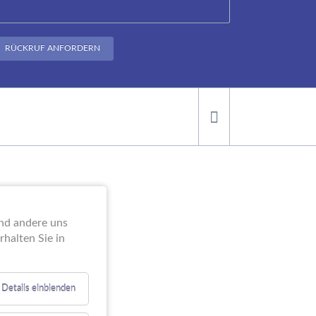
RÜCKRUF ANFORDERN
ei der
end andere uns
halten Sie in
Details einblenden
e