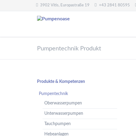
3902 Vitis, Europastraße 19
+43 2841 80595
Pumpentechnik
Wasseraufbereitung
Pumpentechnik Produkt
Oberwasserpumpen
Wasserfilter,
Druckminderer,
Unterwasserpumpen
Systemtrenner,
Tauchpumpen
Sicherheitsventile
Hebeanlagen
Enthärtungsanlagen
Navigation
Produkte & Kompetenzen
Handpumpen -
Dosieranlagen
überspringen
Spielplatzpumpen
Pumpentechnik
UV-Anlagen
Gartenpumpen
Oberwasserpumpen
Dosiermittel und
Flügelpumpen
Messgeräte
Unterwasserpumpen
Regenwassernutzung
Tauchpumpen
Teichreinigung
Frequenzumformer
Hebeanlagen