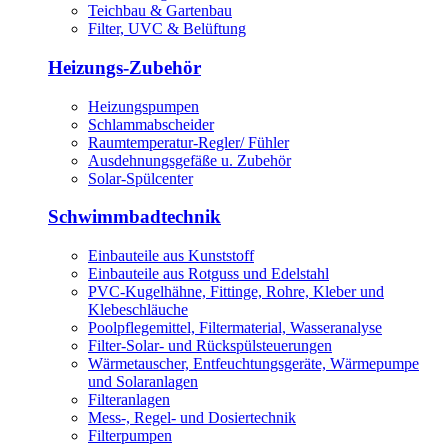
Teichbau & Gartenbau
Filter, UVC & Belüftung
Heizungs-Zubehör
Heizungspumpen
Schlammabscheider
Raumtemperatur-Regler/ Fühler
Ausdehnungsgefäße u. Zubehör
Solar-Spülcenter
Schwimmbadtechnik
Einbauteile aus Kunststoff
Einbauteile aus Rotguss und Edelstahl
PVC-Kugelhähne, Fittinge, Rohre, Kleber und
Klebeschläuche
Poolpflegemittel, Filtermaterial, Wasseranalyse
Filter-Solar- und Rückspülsteuerungen
Wärmetauscher, Entfeuchtungsgeräte, Wärmepumpe
und Solaranlagen
Filteranlagen
Mess-, Regel- und Dosiertechnik
Filterpumpen