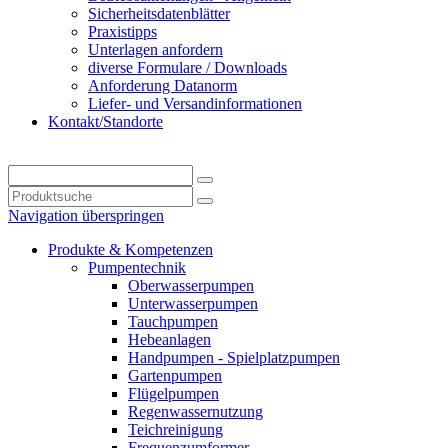
Sicherheitsdatenblätter
Praxistipps
Unterlagen anfordern
diverse Formulare / Downloads
Anforderung Datanorm
Liefer- und Versandinformationen
Kontakt/Standorte
Navigation überspringen
Produkte & Kompetenzen
Pumpentechnik
Oberwasserpumpen
Unterwasserpumpen
Tauchpumpen
Hebeanlagen
Handpumpen - Spielplatzpumpen
Gartenpumpen
Flügelpumpen
Regenwassernutzung
Teichreinigung
Frequenzumformer