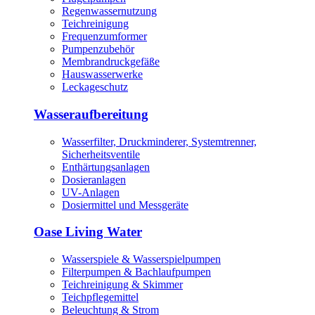
Regenwassernutzung
Teichreinigung
Frequenzumformer
Pumpenzubehör
Membrandruckgefäße
Hauswasserwerke
Leckageschutz
Wasseraufbereitung
Wasserfilter, Druckminderer, Systemtrenner,
Sicherheitsventile
Enthärtungsanlagen
Dosieranlagen
UV-Anlagen
Dosiermittel und Messgeräte
Oase Living Water
Wasserspiele & Wasserspielpumpen
Filterpumpen & Bachlaufpumpen
Teichreinigung & Skimmer
Teichpflegemittel
Beleuchtung & Strom