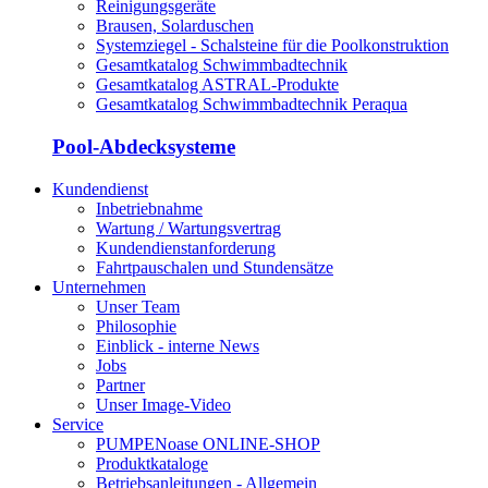
Reinigungsgeräte
Brausen, Solarduschen
Systemziegel - Schalsteine für die Poolkonstruktion
Gesamtkatalog Schwimmbadtechnik
Gesamtkatalog ASTRAL-Produkte
Gesamtkatalog Schwimmbadtechnik Peraqua
Pool-Abdecksysteme
Kundendienst
Inbetriebnahme
Wartung / Wartungsvertrag
Kundendienstanforderung
Fahrtpauschalen und Stundensätze
Unternehmen
Unser Team
Philosophie
Einblick - interne News
Jobs
Partner
Unser Image-Video
Service
PUMPENoase ONLINE-SHOP
Produktkataloge
Betriebsanleitungen - Allgemein