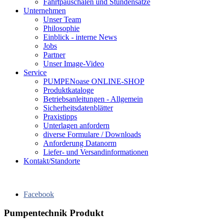
Fahrtpauschalen und Stundensätze
Unternehmen
Unser Team
Philosophie
Einblick - interne News
Jobs
Partner
Unser Image-Video
Service
PUMPENoase ONLINE-SHOP
Produktkataloge
Betriebsanleitungen - Allgemein
Sicherheitsdatenblätter
Praxistipps
Unterlagen anfordern
diverse Formulare / Downloads
Anforderung Datanorm
Liefer- und Versandinformationen
Kontakt/Standorte
Facebook
Pumpentechnik Produkt