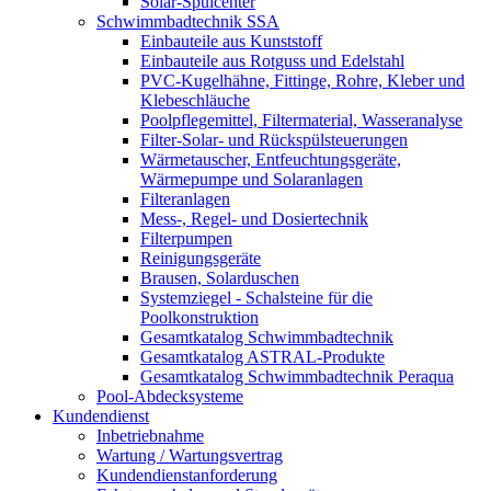
Solar-Spülcenter
Schwimmbadtechnik SSA
Einbauteile aus Kunststoff
Einbauteile aus Rotguss und Edelstahl
PVC-Kugelhähne, Fittinge, Rohre, Kleber und
Klebeschläuche
Poolpflegemittel, Filtermaterial, Wasseranalyse
Filter-Solar- und Rückspülsteuerungen
Wärmetauscher, Entfeuchtungsgeräte,
Wärmepumpe und Solaranlagen
Filteranlagen
Mess-, Regel- und Dosiertechnik
Filterpumpen
Reinigungsgeräte
Brausen, Solarduschen
Systemziegel - Schalsteine für die
Poolkonstruktion
Gesamtkatalog Schwimmbadtechnik
Gesamtkatalog ASTRAL-Produkte
Gesamtkatalog Schwimmbadtechnik Peraqua
Pool-Abdecksysteme
Kundendienst
Inbetriebnahme
Wartung / Wartungsvertrag
Kundendienstanforderung