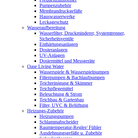
Pumpenzubehör
Membrandruckgefäße
Hauswasserwerke
Leckageschutz
Wasseraufbereitung
Wasserfilter, Druckminderer, Systemtrenner,
Sicherheitsventile
Enthärtungsanlagen
Dosieranlagen
UV-Anlagen
Dosiermittel und Messgeräte
Oase Living Water
Wasserspiele & Wasserspielpumpen
Filterpumpen & Bachlaufpumpen
Teichreinigung & Skimmer
Teichpflegemittel
Beleuchtung & Strom
Teichbau & Gartenbau
Filter, UVC & Belüftung
Heizungs-Zubehör
Heizungspumpen
Schlammabscheider
Raumtemperatur-Regler/ Fühler
Ausdehnungsgefäße u. Zubehör