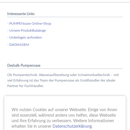
Interessante Links
- PUMPENoase Online-Shop
- Unsere Produktkataloge
- Unterlagen anfordern
- DATANORM
Deshalb Pumpenoase
Ob Pumpentechnik, Wasseraufbereitung oder Schwimmbadtechnik – mit
viel Erfahrung ist das Team der Pumpenoase als Großhändler der ideale
Partner für Fachhändler.
Aktuelles
Wir nutzen Cookies auf unserer Webseite. Einige von ihnen
Schule trifft Wirtschaft bei der PUMPENoase!
sind essenziell, während andere uns helfen, diese Webseite
15.
JUN
und Ihre Erfahrung zu verbessern. Weitere Informationen
Vortrag IT-Sicherheit
erhalten Sie in unserer
Datenschutzerklärung
.
18.
MAI