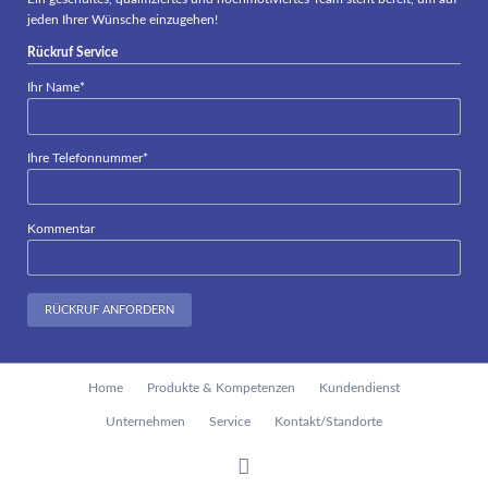
jeden Ihrer Wünsche einzugehen!
Rückruf Service
Pflichtfeld
Ihr Name
*
Pflichtfeld
Ihre Telefonnummer
*
Kommentar
RÜCKRUF ANFORDERN
Navigation
Home
Produkte & Kompetenzen
Kundendienst
überspringen
Unternehmen
Service
Kontakt/Standorte