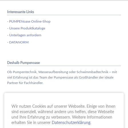
Interessante Links
- PUMPENoase Online-Shop
- Unsere Produktkataloge
- Unterlagen anfordern
- DATANORM
Deshalb Pumpenoase
Ob Pumpentechnik, Wasseraufbereitung oder Schwimmbadtechnik – mit
viel Erfahrung ist das Team der Pumpenoase als Großhändler der ideale
Partner für Fachhändler.
Aktuelles
Wir nutzen Cookies auf unserer Webseite. Einige von ihnen
Schule trifft Wirtschaft bei der PUMPENoase!
sind essenziell, während andere uns helfen, diese Webseite
15.
JUN
und Ihre Erfahrung zu verbessern. Weitere Informationen
Vortrag IT-Sicherheit
erhalten Sie in unserer
Datenschutzerklärung
.
18.
MAI