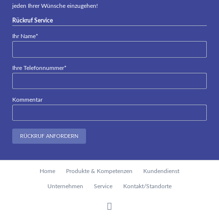
jeden Ihrer Wünsche einzugehen!
Rückruf Service
Pflichtfeld
Ihr Name
*
Pflichtfeld
Ihre Telefonnummer
*
Kommentar
RÜCKRUF ANFORDERN
Navigation
Home
Produkte & Kompetenzen
Kundendienst
überspringen
Unternehmen
Service
Kontakt/Standorte