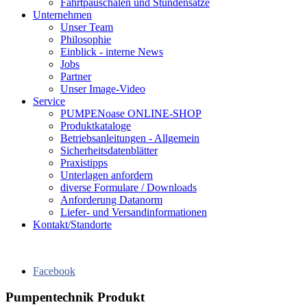
Fahrtpauschalen und Stundensätze
Unternehmen
Unser Team
Philosophie
Einblick - interne News
Jobs
Partner
Unser Image-Video
Service
PUMPENoase ONLINE-SHOP
Produktkataloge
Betriebsanleitungen - Allgemein
Sicherheitsdatenblätter
Praxistipps
Unterlagen anfordern
diverse Formulare / Downloads
Anforderung Datanorm
Liefer- und Versandinformationen
Kontakt/Standorte
Facebook
Pumpentechnik Produkt