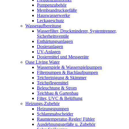
Pumpenzubehör
Membrandruckgefäße
Hauswasserwerke
Leckageschutz
Wasseraufbereitung
Wasserfilter, Druckminderer, Systemtrenner,
Sicherheitsventile
Enthärtungsanlagen
Dosieranlagen
UV-Anlagen
Dosiermittel und Messgeräte
Oase Living Water
Wasserspiele & Wasserspielpumpen
Filterpumpen & Bachlaufpumpen
Teichreinigung & Skimmer
Teichpflegemittel
Beleuchtung & Strom
Teichbau & Gartenbau
Filter, UVC & Belüftung
Heizungs-Zubehör
Heizungspumpen
Schlammabscheider
Raumtemperatur-Regler/ Fühler
Ausdehnungsgefäße u. Zubehör