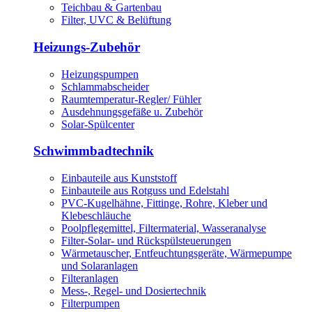
Teichbau & Gartenbau
Filter, UVC & Belüftung
Heizungs-Zubehör
Heizungspumpen
Schlammabscheider
Raumtemperatur-Regler/ Fühler
Ausdehnungsgefäße u. Zubehör
Solar-Spülcenter
Schwimmbadtechnik
Einbauteile aus Kunststoff
Einbauteile aus Rotguss und Edelstahl
PVC-Kugelhähne, Fittinge, Rohre, Kleber und
Klebeschläuche
Poolpflegemittel, Filtermaterial, Wasseranalyse
Filter-Solar- und Rückspülsteuerungen
Wärmetauscher, Entfeuchtungsgeräte, Wärmepumpe
und Solaranlagen
Filteranlagen
Mess-, Regel- und Dosiertechnik
Filterpumpen