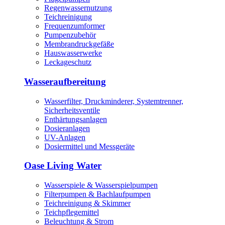
Regenwassernutzung
Teichreinigung
Frequenzumformer
Pumpenzubehör
Membrandruckgefäße
Hauswasserwerke
Leckageschutz
Wasseraufbereitung
Wasserfilter, Druckminderer, Systemtrenner,
Sicherheitsventile
Enthärtungsanlagen
Dosieranlagen
UV-Anlagen
Dosiermittel und Messgeräte
Oase Living Water
Wasserspiele & Wasserspielpumpen
Filterpumpen & Bachlaufpumpen
Teichreinigung & Skimmer
Teichpflegemittel
Beleuchtung & Strom