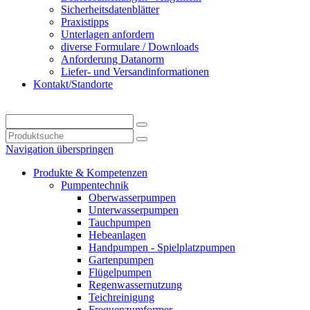
Sicherheitsdatenblätter
Praxistipps
Unterlagen anfordern
diverse Formulare / Downloads
Anforderung Datanorm
Liefer- und Versandinformationen
Kontakt/Standorte
Navigation überspringen
Produkte & Kompetenzen
Pumpentechnik
Oberwasserpumpen
Unterwasserpumpen
Tauchpumpen
Hebeanlagen
Handpumpen - Spielplatzpumpen
Gartenpumpen
Flügelpumpen
Regenwassernutzung
Teichreinigung
Frequenzumformer