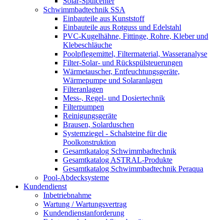
Solar-Spülcenter
Schwimmbadtechnik SSA
Einbauteile aus Kunststoff
Einbauteile aus Rotguss und Edelstahl
PVC-Kugelhähne, Fittinge, Rohre, Kleber und
Klebeschläuche
Poolpflegemittel, Filtermaterial, Wasseranalyse
Filter-Solar- und Rückspülsteuerungen
Wärmetauscher, Entfeuchtungsgeräte,
Wärmepumpe und Solaranlagen
Filteranlagen
Mess-, Regel- und Dosiertechnik
Filterpumpen
Reinigungsgeräte
Brausen, Solarduschen
Systemziegel - Schalsteine für die
Poolkonstruktion
Gesamtkatalog Schwimmbadtechnik
Gesamtkatalog ASTRAL-Produkte
Gesamtkatalog Schwimmbadtechnik Peraqua
Pool-Abdecksysteme
Kundendienst
Inbetriebnahme
Wartung / Wartungsvertrag
Kundendienstanforderung