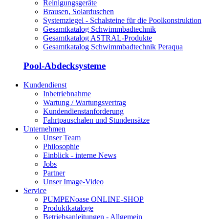
Reinigungsgeräte
Brausen, Solarduschen
Systemziegel - Schalsteine für die Poolkonstruktion
Gesamtkatalog Schwimmbadtechnik
Gesamtkatalog ASTRAL-Produkte
Gesamtkatalog Schwimmbadtechnik Peraqua
Pool-Abdecksysteme
Kundendienst
Inbetriebnahme
Wartung / Wartungsvertrag
Kundendienstanforderung
Fahrtpauschalen und Stundensätze
Unternehmen
Unser Team
Philosophie
Einblick - interne News
Jobs
Partner
Unser Image-Video
Service
PUMPENoase ONLINE-SHOP
Produktkataloge
Betriebsanleitungen - Allgemein