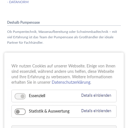
- DATANORM
Deshalb Pumpenoase
Ob Pumpentechnik, Wasseraufbereitung oder Schwimmbadtechnik – mit
viel Erfahrung ist das Team der Pumpenoase als Großhändler der ideale
Partner für Fachhändler.
Aktuelles
Wir nutzen Cookies auf unserer Webseite. Einige von ihnen
Schule trifft Wirtschaft bei der PUMPENoase!
sind essenziell, während andere uns helfen, diese Webseite
15.
JUN
und Ihre Erfahrung zu verbessern. Weitere Informationen
Vortrag IT-Sicherheit
erhalten Sie in unserer
Datenschutzerklärung
.
18.
MAI
16 Jahre PUMPENoase
01.
Essenziell
Details einblenden
APR
Gütesiegel für Betriebliche Gesundheitsförderung
23.
MÄR
Statistik & Auswertung
Details einblenden