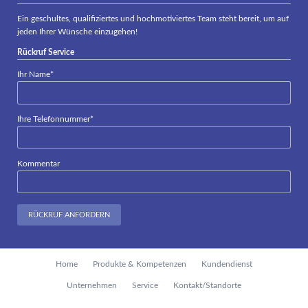
Ein geschultes, qualifiziertes und hochmotiviertes Team steht bereit, um auf
jeden Ihrer Wünsche einzugehen!
Rückruf Service
Pflichtfeld
Ihr Name
*
Pflichtfeld
Ihre Telefonnummer
*
Kommentar
RÜCKRUF ANFORDERN
Navigation
Home
Produkte & Kompetenzen
Kundendienst
überspringen
Unternehmen
Service
Kontakt/Standorte