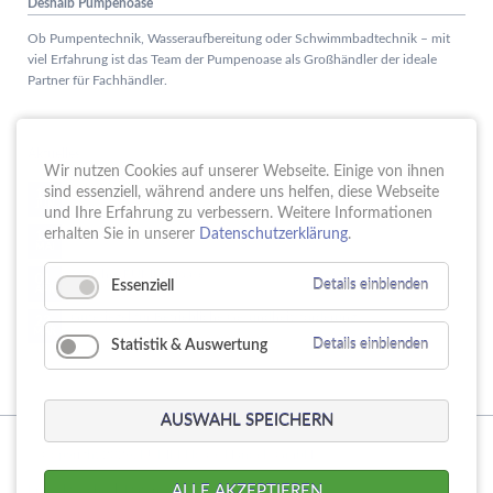
Deshalb Pumpenoase
Ob Pumpentechnik, Wasseraufbereitung oder Schwimmbadtechnik – mit
viel Erfahrung ist das Team der Pumpenoase als Großhändler der ideale
Partner für Fachhändler.
Aktuelles
Wir nutzen Cookies auf unserer Webseite. Einige von ihnen
Schule trifft Wirtschaft bei der PUMPENoase!
sind essenziell, während andere uns helfen, diese Webseite
15.
JUN
und Ihre Erfahrung zu verbessern. Weitere Informationen
Vortrag IT-Sicherheit
erhalten Sie in unserer
Datenschutzerklärung
.
18.
MAI
16 Jahre PUMPENoase
01.
Essenziell
Details einblenden
APR
Gütesiegel für Betriebliche Gesundheitsförderung
23.
MÄR
Statistik & Auswertung
Details einblenden
AUSWAHL SPEICHERN
© Copyright 2026. PUMPENoase Handels GmbH
Navigation
Produktsuche
Datenschutz
Impressum
AGB
ALLE AKZEPTIEREN