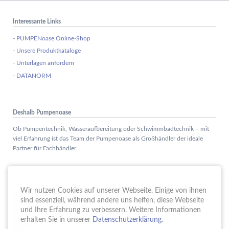
Interessante Links
- PUMPENoase Online-Shop
- Unsere Produktkataloge
- Unterlagen anfordern
- DATANORM
Deshalb Pumpenoase
Ob Pumpentechnik, Wasseraufbereitung oder Schwimmbadtechnik – mit
viel Erfahrung ist das Team der Pumpenoase als Großhändler der ideale
Partner für Fachhändler.
Aktuelles
Wir nutzen Cookies auf unserer Webseite. Einige von ihnen
Schule trifft Wirtschaft bei der PUMPENoase!
sind essenziell, während andere uns helfen, diese Webseite
15.
JUN
und Ihre Erfahrung zu verbessern. Weitere Informationen
Vortrag IT-Sicherheit
erhalten Sie in unserer
Datenschutzerklärung
.
18.
MAI