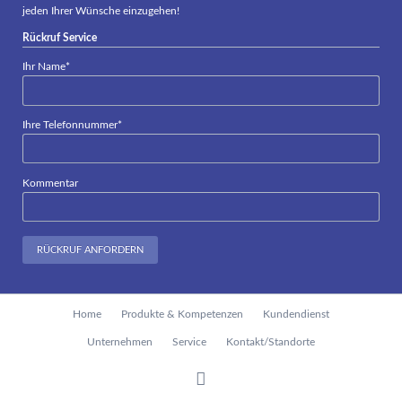
jeden Ihrer Wünsche einzugehen!
Rückruf Service
Pflichtfeld
Ihr Name
*
Pflichtfeld
Ihre Telefonnummer
*
Kommentar
RÜCKRUF ANFORDERN
Navigation
Home
Produkte & Kompetenzen
Kundendienst
überspringen
Unternehmen
Service
Kontakt/Standorte