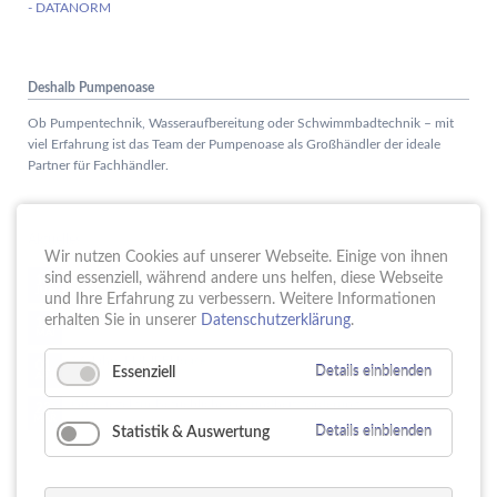
- DATANORM
Deshalb Pumpenoase
Ob Pumpentechnik, Wasseraufbereitung oder Schwimmbadtechnik – mit
viel Erfahrung ist das Team der Pumpenoase als Großhändler der ideale
Partner für Fachhändler.
Aktuelles
Wir nutzen Cookies auf unserer Webseite. Einige von ihnen
Schule trifft Wirtschaft bei der PUMPENoase!
sind essenziell, während andere uns helfen, diese Webseite
15.
JUN
und Ihre Erfahrung zu verbessern. Weitere Informationen
Vortrag IT-Sicherheit
erhalten Sie in unserer
Datenschutzerklärung
.
18.
MAI
16 Jahre PUMPENoase
01.
Essenziell
Details einblenden
APR
Gütesiegel für Betriebliche Gesundheitsförderung
23.
MÄR
Statistik & Auswertung
Details einblenden