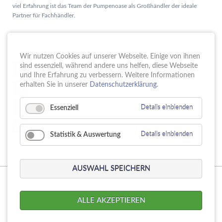
viel Erfahrung ist das Team der Pumpenoase als Großhändler der ideale
Partner für Fachhändler.
Aktuelles
Wir nutzen Cookies auf unserer Webseite. Einige von ihnen
Schule trifft Wirtschaft bei der PUMPENoase!
sind essenziell, während andere uns helfen, diese Webseite
15.
JUN
und Ihre Erfahrung zu verbessern. Weitere Informationen
Vortrag IT-Sicherheit
erhalten Sie in unserer
Datenschutzerklärung
.
18.
MAI
16 Jahre PUMPENoase
01.
Essenziell
Details einblenden
APR
Gütesiegel für Betriebliche Gesundheitsförderung
23.
MÄR
Statistik & Auswertung
Details einblenden
AUSWAHL SPEICHERN
© Copyright 2026. PUMPENoase Handels GmbH
Navigation
Produktsuche
Datenschutz
Impressum
AGB
ALLE AKZEPTIEREN
überspringen