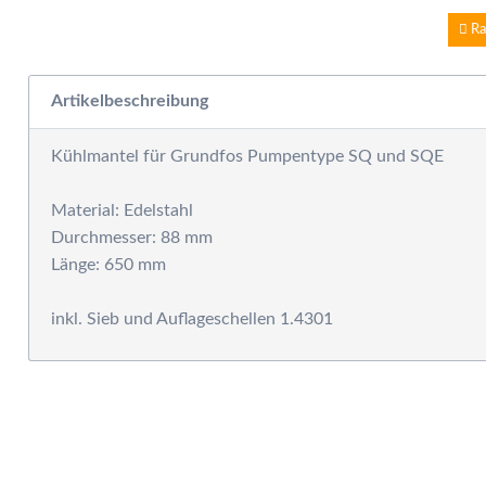
W
E
Ra
W
S
Artikelbeschreibung
F
M
Kühlmantel für Grundfos Pumpentype SQ und SQE
D
F
Material: Edelstahl
R
Durchmesser: 88 mm
B
Länge: 650 mm
S
S
P
G
S
G
A
G
S