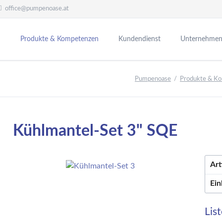
office@pumpenoase.at
Produkte & Kompetenzen
Kundendienst
Unternehme
Oase Living Water
Heizungs-Zubehör
S
Inbetriebnahme
Unser Team
Pumpenoase
Produkte & K
Wasserspiele &
Heizungspumpen
E
Wartung / Wartungsvertrag
Philosophie
Wasserspielpumpen
K
Schlammabscheider
Kundendienstanforderung
Einblick - int
Filterpumpen &
E
Raumtemperatur-
Fahrtpauschalen und Stundensätz
Jobs
Bachlaufpumpen
u
Regler/ Fühler
Kühlmantel-Set 3" SQE
Teichreinigung &
P
Partner
Ausdehnungsgefäße u.
Skimmer
F
Zubehör
Unser Image-
u
Teichpflegemittel
Solar-Spülcenter
Ar
P
Beleuchtung & Strom
F
Ein
Teichbau & Gartenbau
W
Filter, UVC & Belüftung
F
Lis
R