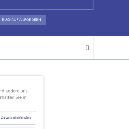
RÜCKRUF ANFORDERN
ei der
end andere uns
halten Sie in
Details einblenden
e