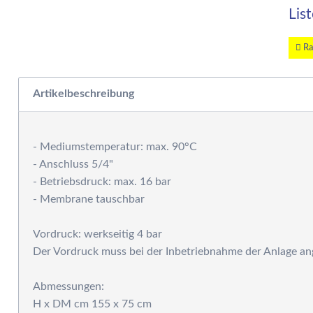
W
Lis
E
W
S
Ra
F
M
Artikelbeschreibung
D
F
R
- Mediumstemperatur: max. 90°C
B
- Anschluss 5/4"
S
- Betriebsdruck: max. 16 bar
S
- Membrane tauschbar
P
G
Vordruck: werkseitig 4 bar
S
Der Vordruck muss bei der Inbetriebnahme der Anlage a
G
A
Abmessungen:
G
S