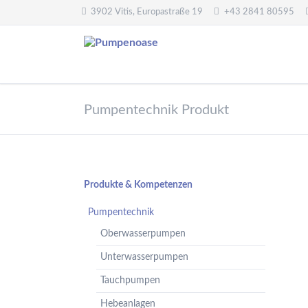
3902 Vitis, Europastraße 19
+43 2841 80595
Pumpentechnik
Wasseraufbereitung
Pumpentechnik Produkt
Oberwasserpumpen
Wasserfilter,
Druckminderer,
Unterwasserpumpen
Systemtrenner,
Tauchpumpen
Sicherheitsventile
Hebeanlagen
Enthärtungsanlagen
Navigation
Produkte & Kompetenzen
Handpumpen -
Dosieranlagen
überspringen
Spielplatzpumpen
Pumpentechnik
UV-Anlagen
Gartenpumpen
Oberwasserpumpen
Dosiermittel und
Flügelpumpen
Messgeräte
Unterwasserpumpen
Regenwassernutzung
Tauchpumpen
Teichreinigung
Frequenzumformer
Hebeanlagen