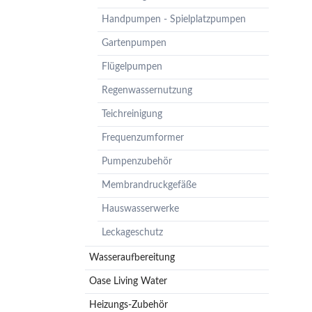
Pumpenzubehör
Handpumpen - Spielplatzpumpen
Membrandruckgefäße
Gartenpumpen
Hauswasserwerke
Flügelpumpen
Leckageschutz
Regenwassernutzung
Teichreinigung
Frequenzumformer
Pumpenzubehör
Membrandruckgefäße
Hauswasserwerke
Leckageschutz
Wasseraufbereitung
Oase Living Water
Heizungs-Zubehör