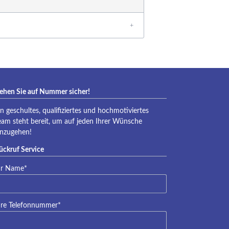
eraqua
ehen Sie auf Nummer sicher!
in geschultes, qualifiziertes und hochmotiviertes
eam steht bereit, um auf jeden Ihrer Wünsche
inzugehen!
ückruf Service
lichtfeld
hr Name
*
lichtfeld
hre Telefonnummer
*