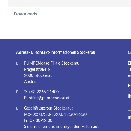
P
Downloads
Adress- & Kontakt-Informationen Stockerau
G
PUMPENoase Filiale Stockerau
E
Pragerstraße 6
T
2000 Stockerau
e
Austria
R
T:
+43 2266 21400
Pf
I
E:
office@pumpenoase.at
Geschäftszeiten Stockerau:
Mo-Do: 07:30-12:00, 12:30-16:30
Pf
I
Fr: 07:30-12:00
Sie erreichen uns in dringenden Fällen auch