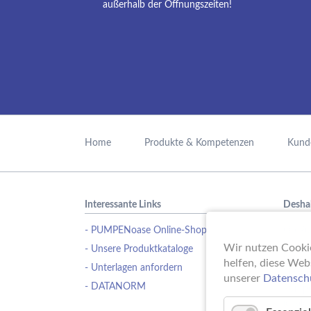
außerhalb der Öffnungszeiten!
Navigation
überspringen
Home
Produkte & Kompetenzen
Kund
Interessante Links
Desha
- PUMPENoase Online-Shop
Ob Pu
Wasse
Wir nutzen Cookie
- Unsere Produktkataloge
Schwi
helfen, diese Web
- Unterlagen anfordern
Erfahr
unserer
Datensch
- DATANORM
Pumpe
ideale