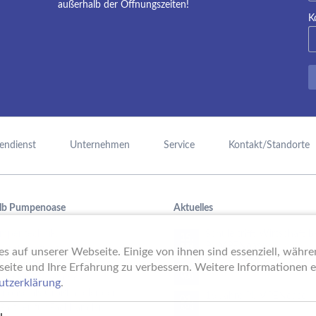
außerhalb der Öffnungszeiten!
K
endienst
Unternehmen
Service
Kontakt/Standorte
lb Pumpenoase
Aktuelles
mpentechnik,
Schule trifft Wirtschaft b
15.
PUMPENoase!
JUN
raufbereitung oder
s auf unserer Webseite. Einige von ihnen sind essenziell, währ
mmbadtechnik – mit viel
Vortrag IT-Sicherheit
seite und Ihre Erfahrung zu verbessern. Weitere Informationen er
18.
ung ist das Team der
MAI
utzerklärung
.
noase als Großhändler der
16 Jahre PUMPENoase
01.
 Partner für Fachhändler.
APR