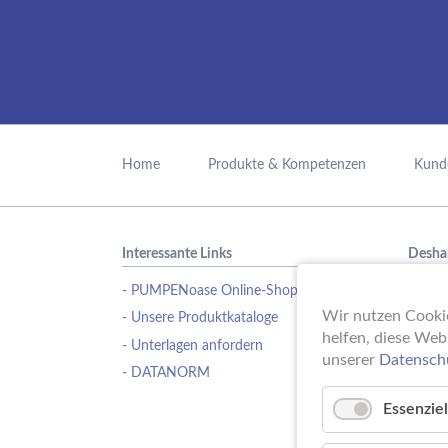
Navigation
überspringen
Home
Produkte & Kompetenzen
Kund
Interessante Links
Desha
- PUMPENoase Online-Shop
Ob Pu
Wasse
Wir nutzen Cookie
- Unsere Produktkataloge
Schwi
helfen, diese Web
- Unterlagen anfordern
Erfahr
unserer
Datensch
- DATANORM
Pumpe
ideale
Essenziel