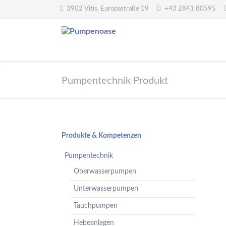
3902 Vitis, Europastraße 19
+43 2841 80595
Pumpentechnik
Wasseraufbereitung
Pumpentechnik Produkt
Oberwasserpumpen
Wasserfilter,
Druckminderer,
Unterwasserpumpen
Systemtrenner,
Tauchpumpen
Sicherheitsventile
Hebeanlagen
Enthärtungsanlagen
Navigation
Produkte & Kompetenzen
Handpumpen -
Dosieranlagen
überspringen
Spielplatzpumpen
Pumpentechnik
UV-Anlagen
Gartenpumpen
Oberwasserpumpen
Dosiermittel und
Flügelpumpen
Messgeräte
Unterwasserpumpen
Regenwassernutzung
Tauchpumpen
Teichreinigung
Frequenzumformer
Hebeanlagen