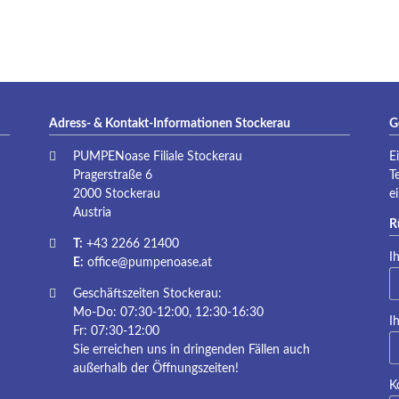
P
Adress- & Kontakt-Informationen Stockerau
G
PUMPENoase Filiale Stockerau
E
Pragerstraße 6
T
2000 Stockerau
e
Austria
R
T:
+43 2266 21400
Pf
I
E:
office@pumpenoase.at
Geschäftszeiten Stockerau:
Mo-Do: 07:30-12:00, 12:30-16:30
Pf
I
Fr: 07:30-12:00
Sie erreichen uns in dringenden Fällen auch
außerhalb der Öffnungszeiten!
K