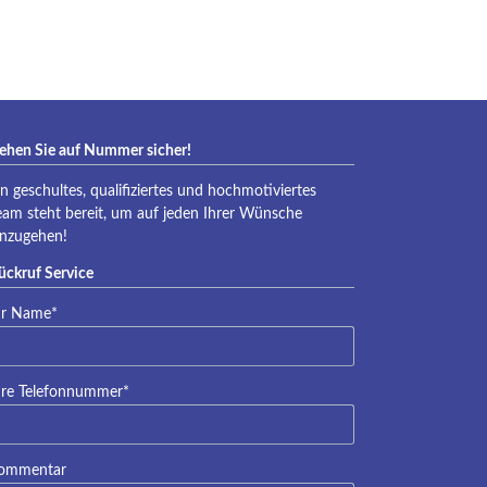
eraqua
ehen Sie auf Nummer sicher!
in geschultes, qualifiziertes und hochmotiviertes
eam steht bereit, um auf jeden Ihrer Wünsche
inzugehen!
ückruf Service
lichtfeld
hr Name
*
lichtfeld
hre Telefonnummer
*
ommentar