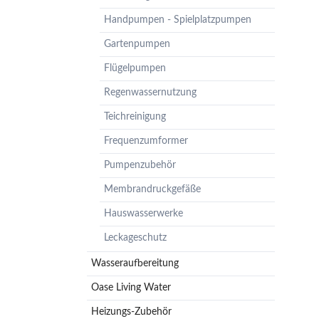
Pumpenzubehör
Handpumpen - Spielplatzpumpen
Membrandruckgefäße
Gartenpumpen
Hauswasserwerke
Flügelpumpen
Leckageschutz
Regenwassernutzung
Teichreinigung
Frequenzumformer
Pumpenzubehör
Membrandruckgefäße
Hauswasserwerke
Leckageschutz
Wasseraufbereitung
Oase Living Water
Heizungs-Zubehör