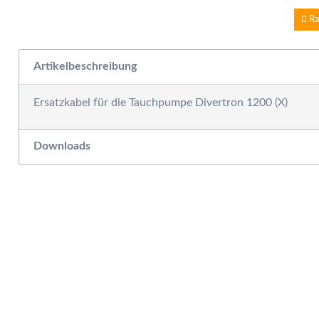
W
E
Ra
W
S
Artikelbeschreibung
F
M
Ersatzkabel für die Tauchpumpe Divertron 1200 (X)
D
F
R
Downloads
B
S
S
P
G
S
G
A
G
S