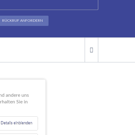
RÜCKRUF ANFORDERN
ei der
end andere uns
halten Sie in
Details einblenden
e