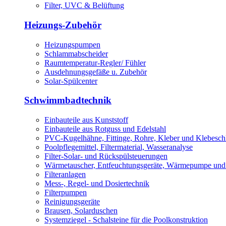
Filter, UVC & Belüftung
Heizungs-Zubehör
Heizungspumpen
Schlammabscheider
Raumtemperatur-Regler/ Fühler
Ausdehnungsgefäße u. Zubehör
Solar-Spülcenter
Schwimmbadtechnik
Einbauteile aus Kunststoff
Einbauteile aus Rotguss und Edelstahl
PVC-Kugelhähne, Fittinge, Rohre, Kleber und Klebesch
Poolpflegemittel, Filtermaterial, Wasseranalyse
Filter-Solar- und Rückspülsteuerungen
Wärmetauscher, Entfeuchtungsgeräte, Wärmepumpe und
Filteranlagen
Mess-, Regel- und Dosiertechnik
Filterpumpen
Reinigungsgeräte
Brausen, Solarduschen
Systemziegel - Schalsteine für die Poolkonstruktion