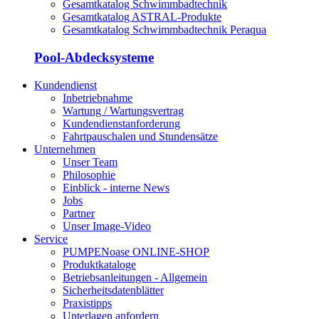
Gesamtkatalog Schwimmbadtechnik
Gesamtkatalog ASTRAL-Produkte
Gesamtkatalog Schwimmbadtechnik Peraqua
Pool-Abdecksysteme
Kundendienst
Inbetriebnahme
Wartung / Wartungsvertrag
Kundendienstanforderung
Fahrtpauschalen und Stundensätze
Unternehmen
Unser Team
Philosophie
Einblick - interne News
Jobs
Partner
Unser Image-Video
Service
PUMPENoase ONLINE-SHOP
Produktkataloge
Betriebsanleitungen - Allgemein
Sicherheitsdatenblätter
Praxistipps
Unterlagen anfordern