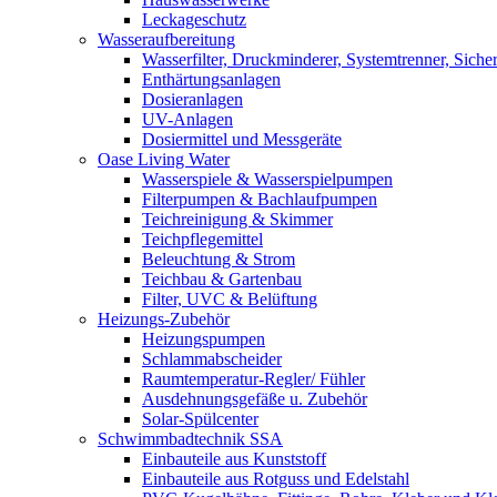
Leckageschutz
Wasseraufbereitung
Wasserfilter, Druckminderer, Systemtrenner, Sicher
Enthärtungsanlagen
Dosieranlagen
UV-Anlagen
Dosiermittel und Messgeräte
Oase Living Water
Wasserspiele & Wasserspielpumpen
Filterpumpen & Bachlaufpumpen
Teichreinigung & Skimmer
Teichpflegemittel
Beleuchtung & Strom
Teichbau & Gartenbau
Filter, UVC & Belüftung
Heizungs-Zubehör
Heizungspumpen
Schlammabscheider
Raumtemperatur-Regler/ Fühler
Ausdehnungsgefäße u. Zubehör
Solar-Spülcenter
Schwimmbadtechnik SSA
Einbauteile aus Kunststoff
Einbauteile aus Rotguss und Edelstahl