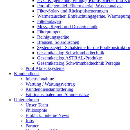
PVC-Kugelhähne, Fittinge, Rohre, Kleber und Kl
Poolpflegemittel, Filtermaterial, Wasseranalyse
Filter-Solar- und Rückspülsteuerungen
Wärmetauscher, Entfeuchtungsgeräte, Wärmepump
Filteranlagen
Mess-, Regel- und Dosiertechnik
Filterpumpen
Reinigungsgeräte
Brausen, Solarduschen
Systemziegel - Schalsteine für die Poolkonstruktio
Gesamtkatalog Schwimmbadtechnik
Gesamtkatalog ASTRAL-Produkte
Gesamtkatalog Schwimmbadtechnik Peraqua
Pool-Abdecksysteme
Kundendienst
Inbetriebnahme
Wartung / Wartungsvertrag
Kundendienstanforderung
Fahrtpauschalen und Stundensätze
Unternehmen
Unser Team
Philosophie
Einblick - interne News
Jobs
Partner