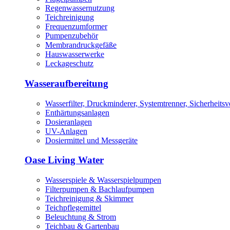
Regenwassernutzung
Teichreinigung
Frequenzumformer
Pumpenzubehör
Membrandruckgefäße
Hauswasserwerke
Leckageschutz
Wasseraufbereitung
Wasserfilter, Druckminderer, Systemtrenner, Sicherheitsv
Enthärtungsanlagen
Dosieranlagen
UV-Anlagen
Dosiermittel und Messgeräte
Oase Living Water
Wasserspiele & Wasserspielpumpen
Filterpumpen & Bachlaufpumpen
Teichreinigung & Skimmer
Teichpflegemittel
Beleuchtung & Strom
Teichbau & Gartenbau