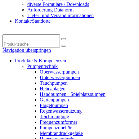
diverse Formulare / Downloads
Anforderung Datanorm
Liefer- und Versandinformationen
Kontakt/Standorte
Navigation überspringen
Produkte & Kompetenzen
Pumpentechnik
Oberwasserpumpen
Unterwasserpumpen
Tauchpumpen
Hebeanlagen
Handpumpen - Spielplatzpumpen
Gartenpumpen
Flügelpumpen
Regenwassernutzung
Teichreinigung
Frequenzumformer
Pumpenzubehör
Membrandruckgefäße
Hauswasserwerke