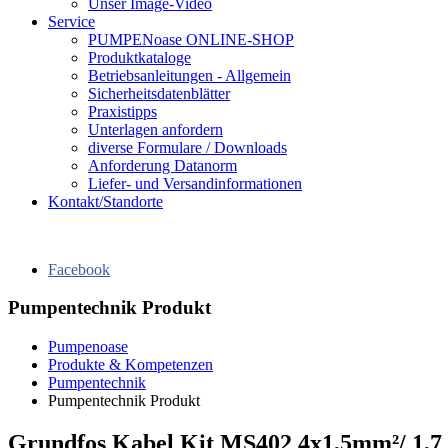
Unser Image-Video
Service
PUMPENoase ONLINE-SHOP
Produktkataloge
Betriebsanleitungen - Allgemein
Sicherheitsdatenblätter
Praxistipps
Unterlagen anfordern
diverse Formulare / Downloads
Anforderung Datanorm
Liefer- und Versandinformationen
Kontakt/Standorte
Facebook
Pumpentechnik Produkt
Pumpenoase
Produkte & Kompetenzen
Pumpentechnik
Pumpentechnik Produkt
Grundfos Kabel Kit MS402 4x1,5mm²/ 1,7