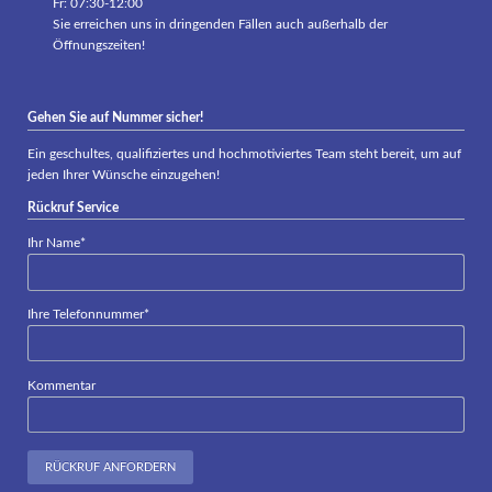
Fr: 07:30-12:00
Sie erreichen uns in dringenden Fällen auch außerhalb der
Öffnungszeiten!
Gehen Sie auf Nummer sicher!
Ein geschultes, qualifiziertes und hochmotiviertes Team steht bereit, um auf
jeden Ihrer Wünsche einzugehen!
Rückruf Service
Pflichtfeld
Ihr Name
*
Pflichtfeld
Ihre Telefonnummer
*
Kommentar
RÜCKRUF ANFORDERN