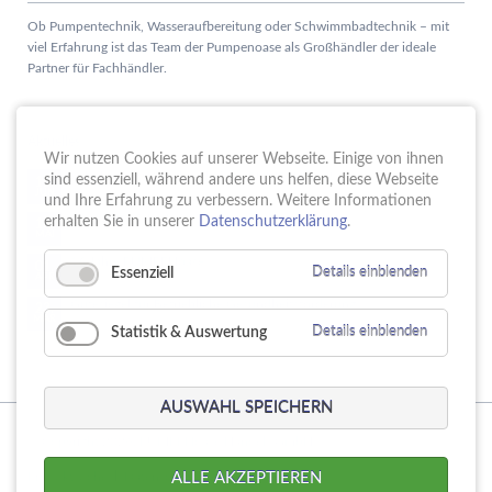
Ob Pumpentechnik, Wasseraufbereitung oder Schwimmbadtechnik – mit
viel Erfahrung ist das Team der Pumpenoase als Großhändler der ideale
Partner für Fachhändler.
Aktuelles
Wir nutzen Cookies auf unserer Webseite. Einige von ihnen
Schule trifft Wirtschaft bei der PUMPENoase!
sind essenziell, während andere uns helfen, diese Webseite
15.
JUN
und Ihre Erfahrung zu verbessern. Weitere Informationen
Vortrag IT-Sicherheit
erhalten Sie in unserer
Datenschutzerklärung
.
18.
MAI
16 Jahre PUMPENoase
01.
Essenziell
Details einblenden
APR
Gütesiegel für Betriebliche Gesundheitsförderung
23.
MÄR
Statistik & Auswertung
Details einblenden
AUSWAHL SPEICHERN
© Copyright 2026. PUMPENoase Handels GmbH
Navigation
Produktsuche
Datenschutz
Impressum
AGB
ALLE AKZEPTIEREN