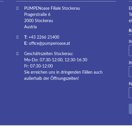
PUMPENoase Filiale Stockerau
E
Pragerstraße 6
T
2000 Stockerau
e
Austria
R
T:
+43 2266 21400
Pf
I
E:
office@pumpenoase.at
Geschäftszeiten Stockerau:
Mo-Do: 07:30-12:00, 12:30-16:30
Pf
I
Fr: 07:30-12:00
Sie erreichen uns in dringenden Fällen auch
außerhalb der Öffnungszeiten!
K