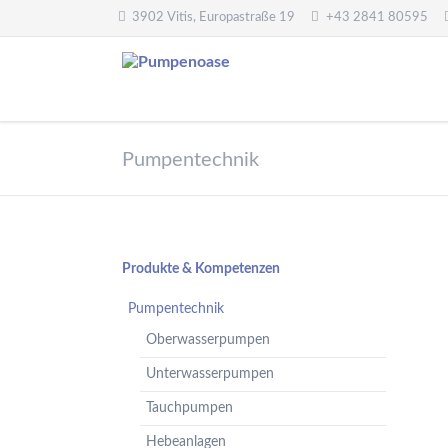
3902 Vitis, Europastraße 19
+43 2841 80595
Pumpentechnik
Wasseraufbereitung
Pumpentechnik
Oberwasserpumpen
Wasserfilter,
Druckminderer,
Unterwasserpumpen
Systemtrenner,
Tauchpumpen
Sicherheitsventile
Hebeanlagen
Enthärtungsanlagen
Navigation
Produkte & Kompetenzen
Handpumpen -
Dosieranlagen
überspringen
Spielplatzpumpen
Pumpentechnik
UV-Anlagen
Gartenpumpen
Oberwasserpumpen
Dosiermittel und
Flügelpumpen
Messgeräte
Unterwasserpumpen
Regenwassernutzung
Tauchpumpen
Teichreinigung
Frequenzumformer
Hebeanlagen