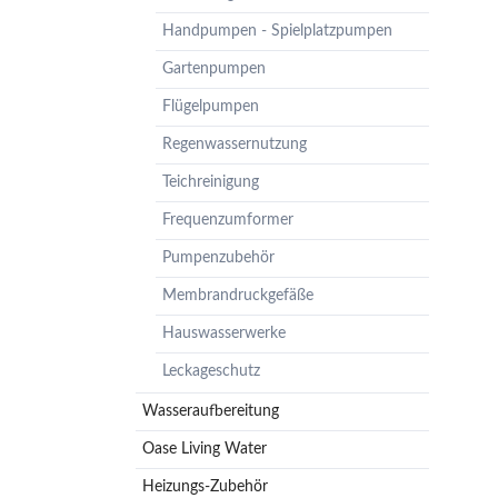
Pumpenzubehör
Handpumpen - Spielplatzpumpen
Membrandruckgefäße
Gartenpumpen
Hauswasserwerke
Flügelpumpen
Leckageschutz
Regenwassernutzung
Teichreinigung
Frequenzumformer
Pumpenzubehör
Membrandruckgefäße
Hauswasserwerke
Leckageschutz
Wasseraufbereitung
Oase Living Water
Heizungs-Zubehör