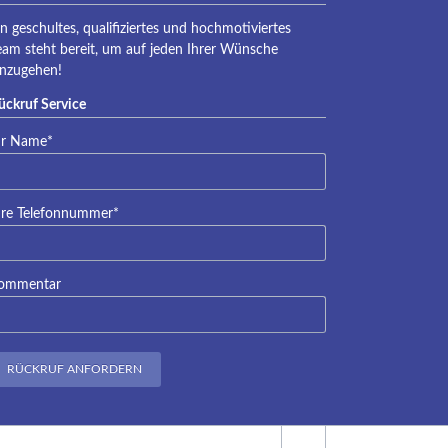
in geschultes, qualifiziertes und hochmotiviertes
eam steht bereit, um auf jeden Ihrer Wünsche
inzugehen!
ückruf Service
lichtfeld
hr Name
*
lichtfeld
hre Telefonnummer
*
ommentar
RÜCKRUF ANFORDERN