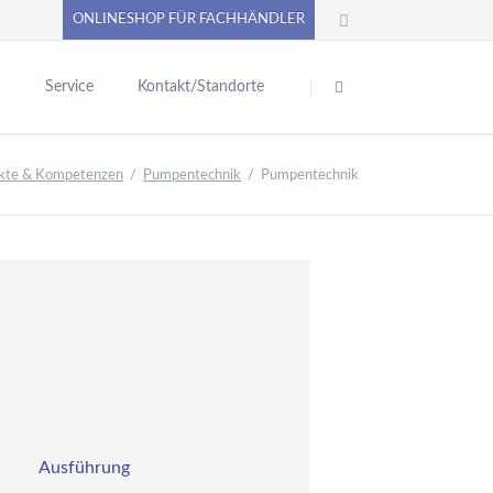
ONLINESHOP FÜR FACHHÄNDLER
Navigation
überspringen
n
Service
Kontakt/Standorte
chwimmbadtechnik
Pool-Abdecksysteme
PUMPENoase ONLINE-SHOP
kte & Kompetenzen
Pumpentechnik
Pumpentechnik
inbauteile aus
Produktkataloge
unststoff
erne News
Betriebsanleitungen - Allgemein
inbauteile aus Rotguss
e
Sicherheitsdatenblätter
nd Edelstahl
VC-Kugelhähne,
Praxistipps
ittinge, Rohre, Kleber
Video
Unterlagen anfordern
nd Klebeschläuche
diverse Formulare / Downloads
oolpflegemittel,
iltermaterial,
Anforderung Datanorm
asseranalyse
Liefer- und Versandinformationen
ilter-Solar- und
Ausführung
ückspülsteuerungen