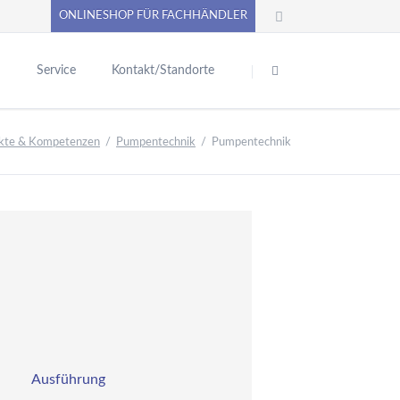
ONLINESHOP FÜR FACHHÄNDLER
Navigation
überspringen
n
Service
Kontakt/Standorte
chwimmbadtechnik
Pool-Abdecksysteme
PUMPENoase ONLINE-SHOP
kte & Kompetenzen
Pumpentechnik
Pumpentechnik
inbauteile aus
Produktkataloge
unststoff
erne News
Betriebsanleitungen - Allgemein
inbauteile aus Rotguss
e
Sicherheitsdatenblätter
nd Edelstahl
VC-Kugelhähne,
Praxistipps
ittinge, Rohre, Kleber
Video
Unterlagen anfordern
nd Klebeschläuche
diverse Formulare / Downloads
oolpflegemittel,
iltermaterial,
Anforderung Datanorm
asseranalyse
Liefer- und Versandinformationen
ilter-Solar- und
Ausführung
ückspülsteuerungen