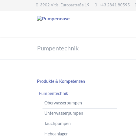
3902 Vitis, Europastraße 19
+43 2841 80595
Pumpentechnik
Wasseraufbereitung
Pumpentechnik
Oberwasserpumpen
Wasserfilter,
Druckminderer,
Unterwasserpumpen
Systemtrenner,
Tauchpumpen
Sicherheitsventile
Hebeanlagen
Enthärtungsanlagen
Navigation
Produkte & Kompetenzen
Handpumpen -
Dosieranlagen
überspringen
Spielplatzpumpen
Pumpentechnik
UV-Anlagen
Gartenpumpen
Oberwasserpumpen
Dosiermittel und
Flügelpumpen
Messgeräte
Unterwasserpumpen
Regenwassernutzung
Tauchpumpen
Teichreinigung
Frequenzumformer
Hebeanlagen