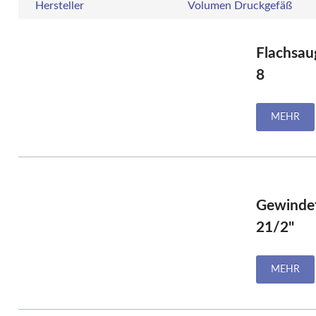
W
Hersteller
Volumen Druckgefäß
E
W
S
Flachsau
F
8
M
D
MEHR
F
R
B
S
S
Gewinde
P
21/2"
G
S
G
MEHR
A
G
S