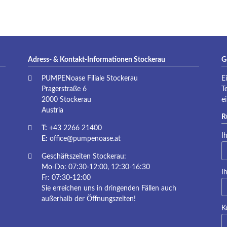
Adress- & Kontakt-Informationen Stockerau
G
PUMPENoase Filiale Stockerau
E
Pragerstraße 6
T
2000 Stockerau
e
Austria
R
T:
+43 2266 21400
Pf
I
E:
office@pumpenoase.at
Geschäftszeiten Stockerau:
Mo-Do: 07:30-12:00, 12:30-16:30
Pf
I
Fr: 07:30-12:00
Sie erreichen uns in dringenden Fällen auch
außerhalb der Öffnungszeiten!
K