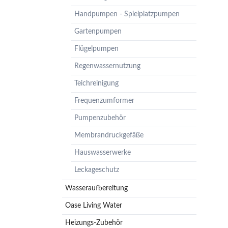
Pumpenzubehör
Handpumpen - Spielplatzpumpen
Membrandruckgefäße
Gartenpumpen
Hauswasserwerke
Flügelpumpen
Leckageschutz
Regenwassernutzung
Teichreinigung
Frequenzumformer
Pumpenzubehör
Membrandruckgefäße
Hauswasserwerke
Leckageschutz
Wasseraufbereitung
Oase Living Water
Heizungs-Zubehör