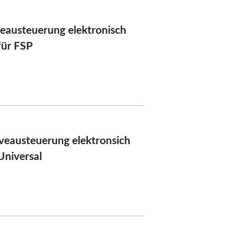
eraqua
eausteuerung elektronisch
für FSP
eausteuerung elektronsich
Universal