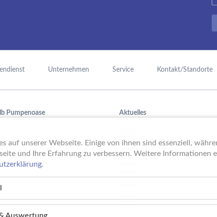
endienst
Unternehmen
Service
Kontakt/Standorte
lb Pumpenoase
Aktuelles
mpentechnik,
Schule trifft Wirtschaft b
15.
PUMPENoase!
JUN
raufbereitung oder
s auf unserer Webseite. Einige von ihnen sind essenziell, währ
mmbadtechnik – mit viel
Vortrag IT-Sicherheit
seite und Ihre Erfahrung zu verbessern. Weitere Informationen er
18.
ung ist das Team der
MAI
utzerklärung
.
noase als Großhändler der
16 Jahre PUMPENoase
01.
 Partner für Fachhändler.
APR
l
Gütesiegel für Betrieblich
23.
Gesundheitsförderung
MÄR
k & Auswertung