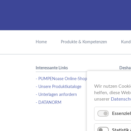
Navigation
überspringen
Home
Produkte & Kompetenzen
Kund
Interessante Links
Desha
- PUMPENoase Online-Shop
Ob Pu
Wasse
Wir nutzen Cookie
- Unsere Produktkataloge
Schwi
helfen, diese Web
- Unterlagen anfordern
Erfahr
unserer
Datensch
- DATANORM
Pumpe
ideale
Essenziel
Statisti