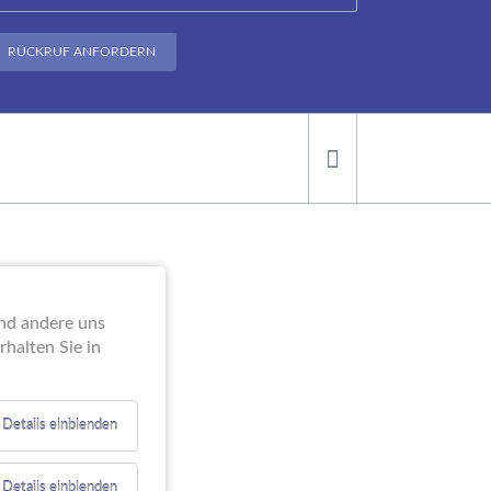
RÜCKRUF ANFORDERN
ei der
end andere uns
halten Sie in
Details einblenden
e
Details einblenden