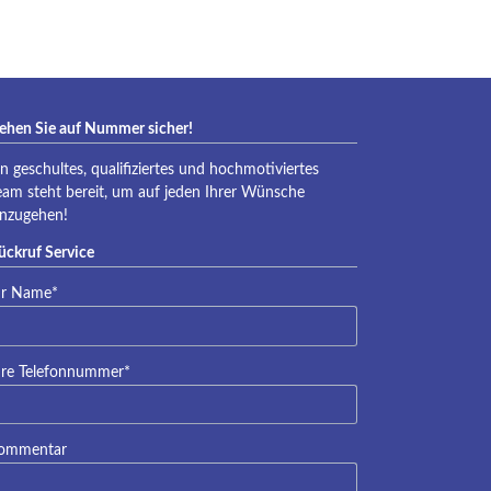
ehen Sie auf Nummer sicher!
in geschultes, qualifiziertes und hochmotiviertes
eam steht bereit, um auf jeden Ihrer Wünsche
inzugehen!
ückruf Service
lichtfeld
hr Name
*
lichtfeld
hre Telefonnummer
*
ommentar