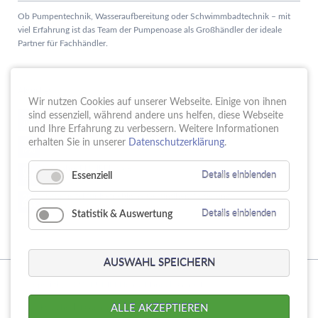
Ob Pumpentechnik, Wasseraufbereitung oder Schwimmbadtechnik – mit
viel Erfahrung ist das Team der Pumpenoase als Großhändler der ideale
Partner für Fachhändler.
Aktuelles
Wir nutzen Cookies auf unserer Webseite. Einige von ihnen
Schule trifft Wirtschaft bei der PUMPENoase!
sind essenziell, während andere uns helfen, diese Webseite
15.
JUN
und Ihre Erfahrung zu verbessern. Weitere Informationen
Vortrag IT-Sicherheit
erhalten Sie in unserer
Datenschutzerklärung
.
18.
MAI
16 Jahre PUMPENoase
01.
Essenziell
Details einblenden
APR
Gütesiegel für Betriebliche Gesundheitsförderung
23.
MÄR
Statistik & Auswertung
Details einblenden
AUSWAHL SPEICHERN
© Copyright 2026. PUMPENoase Handels GmbH
Navigation
Produktsuche
Datenschutz
Impressum
AGB
ALLE AKZEPTIEREN