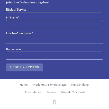
jeden Ihrer Wünsche einzugehen!
Rückruf Service
Pflichtfeld
Ihr Name
*
Pflichtfeld
Ihre Telefonnummer
*
Kommentar
RÜCKRUF ANFORDERN
Navigation
Home
Produkte & Kompetenzen
Kundendienst
überspringen
Unternehmen
Service
Kontakt/Standorte