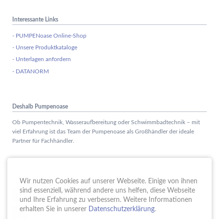
Interessante Links
- PUMPENoase Online-Shop
- Unsere Produktkataloge
- Unterlagen anfordern
- DATANORM
Deshalb Pumpenoase
Ob Pumpentechnik, Wasseraufbereitung oder Schwimmbadtechnik – mit
viel Erfahrung ist das Team der Pumpenoase als Großhändler der ideale
Partner für Fachhändler.
Aktuelles
Wir nutzen Cookies auf unserer Webseite. Einige von ihnen
Schule trifft Wirtschaft bei der PUMPENoase!
sind essenziell, während andere uns helfen, diese Webseite
15.
JUN
und Ihre Erfahrung zu verbessern. Weitere Informationen
Vortrag IT-Sicherheit
erhalten Sie in unserer
Datenschutzerklärung
.
18.
MAI