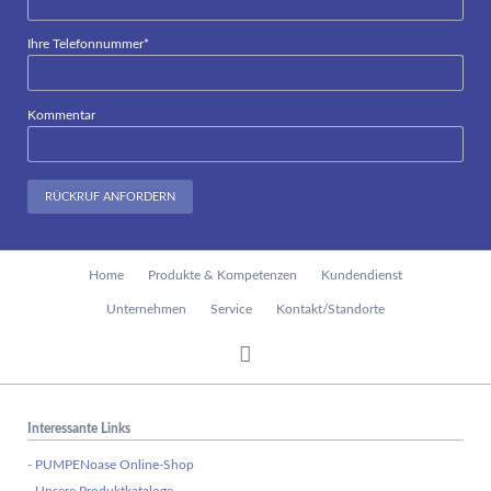
Pflichtfeld
Ihre Telefonnummer
*
Kommentar
RÜCKRUF ANFORDERN
Navigation
Home
Produkte & Kompetenzen
Kundendienst
überspringen
Unternehmen
Service
Kontakt/Standorte
Interessante Links
- PUMPENoase Online-Shop