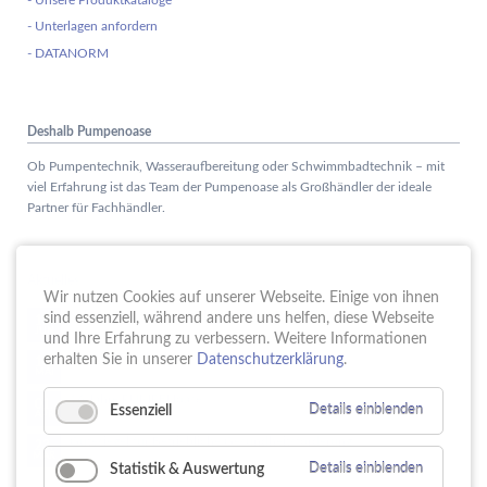
- Unsere Produktkataloge
- Unterlagen anfordern
- DATANORM
Deshalb Pumpenoase
Ob Pumpentechnik, Wasseraufbereitung oder Schwimmbadtechnik – mit
viel Erfahrung ist das Team der Pumpenoase als Großhändler der ideale
Partner für Fachhändler.
Aktuelles
Wir nutzen Cookies auf unserer Webseite. Einige von ihnen
Schule trifft Wirtschaft bei der PUMPENoase!
sind essenziell, während andere uns helfen, diese Webseite
15.
JUN
und Ihre Erfahrung zu verbessern. Weitere Informationen
Vortrag IT-Sicherheit
erhalten Sie in unserer
Datenschutzerklärung
.
18.
MAI
16 Jahre PUMPENoase
01.
Essenziell
Details einblenden
APR
Gütesiegel für Betriebliche Gesundheitsförderung
23.
MÄR
Statistik & Auswertung
Details einblenden