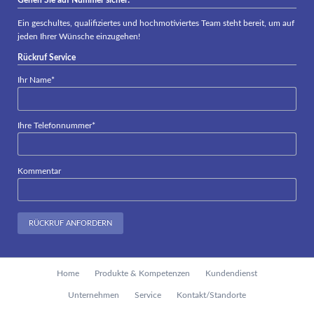
Gehen Sie auf Nummer sicher!
Ein geschultes, qualifiziertes und hochmotiviertes Team steht bereit, um auf
jeden Ihrer Wünsche einzugehen!
Rückruf Service
Pflichtfeld
Ihr Name
*
Pflichtfeld
Ihre Telefonnummer
*
Kommentar
RÜCKRUF ANFORDERN
Navigation
Home
Produkte & Kompetenzen
Kundendienst
überspringen
Unternehmen
Service
Kontakt/Standorte