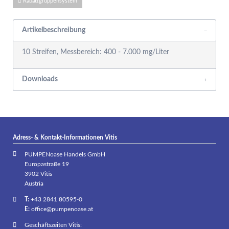
Rabattgruppensystem
Artikelbeschreibung
10 Streifen, Messbereich: 400 - 7.000 mg/Liter
Downloads
Adress- & Kontakt-Informationen Vitis
PUMPENoase Handels GmbH
Europastraße 19
3902 Vitis
Austria
T:
+43 2841 80595-0
E:
office@pumpenoase.at
Geschäftszeiten Vitis: