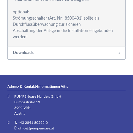
optional:
Strömungsschalter (Art. Nr.: 8500431) sollte als
Durchflussüberwachung zur sicheren
Abschaltung der Anlage in die Installation eingebunden
werden!
Downloads
Adress- & Kontakt-Informationen Vitis
PUMPENoase Handels GmbH
Europastraße 19
3902 Vitis
Austria
T:
+43 2841 80595-0
E:
office@pumpenoase.at