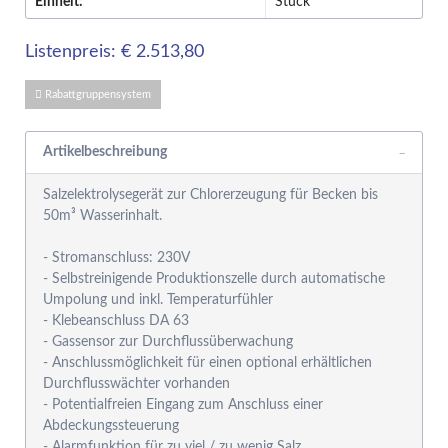
Einheit:
Stück
Listenpreis: € 2.513,80
Rabattgruppensystem
Artikelbeschreibung
Salzelektrolysegerät zur Chlorerzeugung für Becken bis
50m³ Wasserinhalt.
- Stromanschluss: 230V
- Selbstreinigende Produktionszelle durch automatische
Umpolung und inkl. Temperaturfühler
- Klebeanschluss DA 63
- Gassensor zur Durchflussüberwachung
- Anschlussmöglichkeit für einen optional erhältlichen
Durchflusswächter vorhanden
- Potentialfreien Eingang zum Anschluss einer
Abdeckungssteuerung
- Alarmfunktion für zu viel / zu wenig Salz