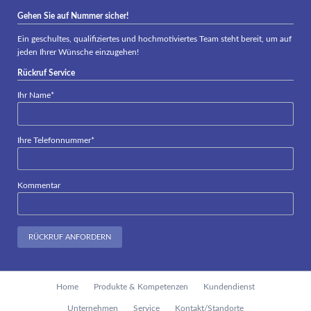
Gehen Sie auf Nummer sicher!
Ein geschultes, qualifiziertes und hochmotiviertes Team steht bereit, um auf
jeden Ihrer Wünsche einzugehen!
Rückruf Service
Pflichtfeld
Ihr Name
*
Pflichtfeld
Ihre Telefonnummer
*
Kommentar
RÜCKRUF ANFORDERN
Navigation
Home
Produkte & Kompetenzen
Kundendienst
überspringen
Unternehmen
Service
Kontakt/Standorte