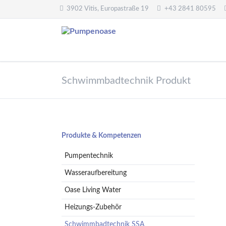
3902 Vitis, Europastraße 19
+43 2841 80595
Pumpentechnik
Wasseraufbereitung
Schwimmbadtechnik Produkt
Oberwasserpumpen
Wasserfilter,
Druckminderer,
Unterwasserpumpen
Systemtrenner,
Tauchpumpen
Sicherheitsventile
Hebeanlagen
Enthärtungsanlagen
Navigation
Produkte & Kompetenzen
Handpumpen -
Dosieranlagen
überspringen
Spielplatzpumpen
Pumpentechnik
UV-Anlagen
Gartenpumpen
Dosiermittel und
Wasseraufbereitung
Flügelpumpen
Messgeräte
Oase Living Water
Regenwassernutzung
Heizungs-Zubehör
Teichreinigung
Frequenzumformer
Schwimmbadtechnik SSA