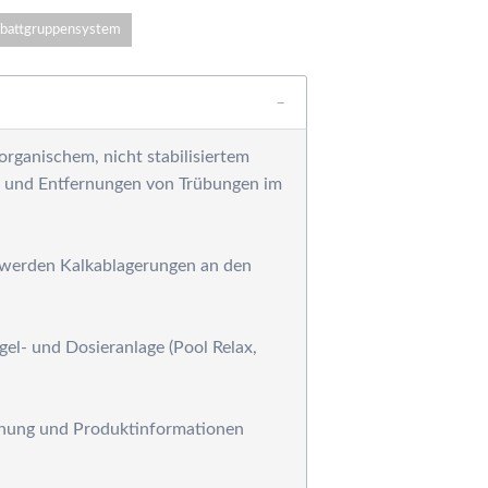
ärmetauscher,
ntfeuchtungsgeräte,
battgruppensystem
ärmepumpe und
olaranlagen
ilteranlagen
ess-, Regel- und
norganischem, nicht stabilisiertem
osiertechnik
en und Entfernungen von Trübungen im
ilterpumpen
einigungsgeräte
rausen, Solarduschen
r werden Kalkablagerungen an den
ystemziegel -
chalsteine für die
oolkonstruktion
el- und Dosieranlage (Pool Relax,
esamtkatalog
chwimmbadtechnik
esamtkatalog
hnung und Produktinformationen
STRAL-Produkte
esamtkatalog
chwimmbadtechnik