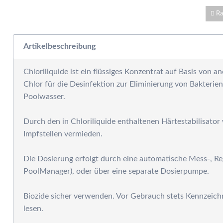
W
E
Ra
W
S
Artikelbeschreibung
F
M
Chloriliquide ist ein flüssiges Konzentrat auf Basis von a
D
Chlor für die Desinfektion zur Eliminierung von Bakteri
F
Poolwasser.
R
B
Durch den in Chloriliquide enthaltenen Härtestabilisato
S
Impfstellen vermieden.
S
P
Die Dosierung erfolgt durch eine automatische Mess-, Reg
G
PoolManager), oder über eine separate Dosierpumpe.
S
G
Biozide sicher verwenden. Vor Gebrauch stets Kennzeic
A
lesen.
G
S