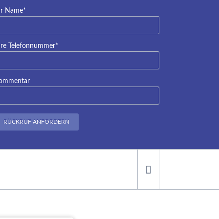
lichtfeld
hr Name
*
lichtfeld
hre Telefonnummer
*
ommentar
RÜCKRUF ANFORDERN