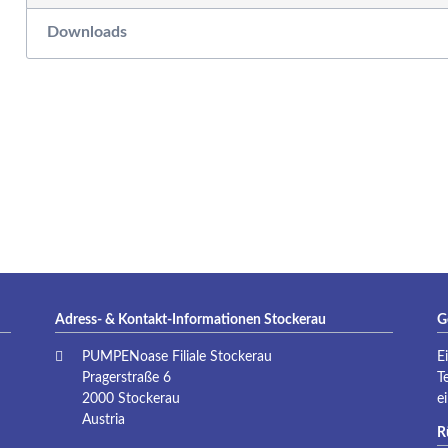
P
Downloads
Adress- & Kontakt-Informationen Stockerau
G
PUMPENoase Filiale Stockerau
E
Pragerstraße 6
T
2000 Stockerau
e
Austria
R