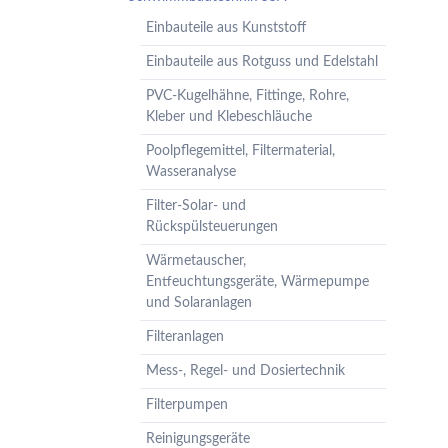
Pumpenzubehör
Einbauteile aus Kunststoff
Membrandruckgefäße
Einbauteile aus Rotguss und Edelstahl
Hauswasserwerke
PVC-Kugelhähne, Fittinge, Rohre,
Leckageschutz
Kleber und Klebeschläuche
Poolpflegemittel, Filtermaterial,
Wasseranalyse
Filter-Solar- und
Rückspülsteuerungen
Wärmetauscher,
Entfeuchtungsgeräte, Wärmepumpe
und Solaranlagen
Filteranlagen
Mess-, Regel- und Dosiertechnik
Filterpumpen
Reinigungsgeräte