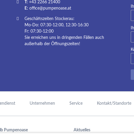
T:
+43 2266 21400
Pf
I
E:
office@pumpenoase.at
Geschäftszeiten Stockerau:
Mo-Do: 07:30-12:00, 12:30-16:30
Pf
I
Fr: 07:30-12:00
Sie erreichen uns in dringenden Fällen auch
außerhalb der Öffnungszeiten!
K
endienst
Unternehmen
Service
Kontakt/Standorte
lb Pumpenoase
Aktuelles