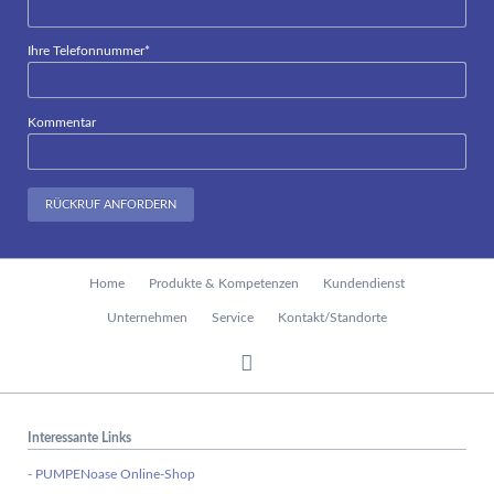
Pflichtfeld
Ihre Telefonnummer
*
Kommentar
RÜCKRUF ANFORDERN
Navigation
Home
Produkte & Kompetenzen
Kundendienst
überspringen
Unternehmen
Service
Kontakt/Standorte
Interessante Links
- PUMPENoase Online-Shop