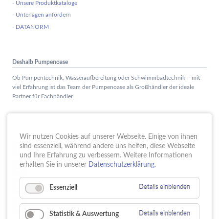
- Unsere Produktkataloge
- Unterlagen anfordern
- DATANORM
Deshalb Pumpenoase
Ob Pumpentechnik, Wasseraufbereitung oder Schwimmbadtechnik – mit
viel Erfahrung ist das Team der Pumpenoase als Großhändler der ideale
Partner für Fachhändler.
Aktuelles
Wir nutzen Cookies auf unserer Webseite. Einige von ihnen
Schule trifft Wirtschaft bei der PUMPENoase!
sind essenziell, während andere uns helfen, diese Webseite
15.
JUN
und Ihre Erfahrung zu verbessern. Weitere Informationen
Vortrag IT-Sicherheit
erhalten Sie in unserer
Datenschutzerklärung
.
18.
MAI
16 Jahre PUMPENoase
01.
Essenziell
Details einblenden
APR
Gütesiegel für Betriebliche Gesundheitsförderung
23.
MÄR
Statistik & Auswertung
Details einblenden