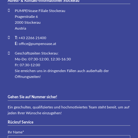
Adress- & Kontakt-Informationen Stockerau
PUMPENoase Filiale Stockerau
Pragerstraße 6
2000 Stockerau
Austria
T:
+43 2266 21400
E:
office@pumpenoase.at
Geschäftszeiten Stockerau:
Mo-Do: 07:30-12:00, 12:30-16:30
Fr: 07:30-12:00
Sie erreichen uns in dringenden Fällen auch außerhalb der
Öffnungszeiten!
Gehen Sie auf Nummer sicher!
Ein geschultes, qualifiziertes und hochmotiviertes Team steht bereit, um auf
jeden Ihrer Wünsche einzugehen!
Rückruf Service
Pflichtfeld
Ihr Name
*