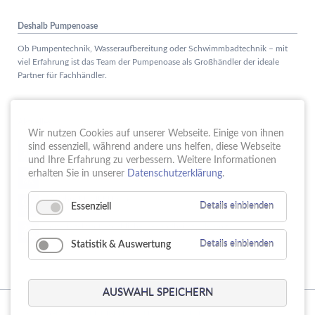
Deshalb Pumpenoase
Ob Pumpentechnik, Wasseraufbereitung oder Schwimmbadtechnik – mit
viel Erfahrung ist das Team der Pumpenoase als Großhändler der ideale
Partner für Fachhändler.
Aktuelles
Wir nutzen Cookies auf unserer Webseite. Einige von ihnen
Schule trifft Wirtschaft bei der PUMPENoase!
sind essenziell, während andere uns helfen, diese Webseite
15.
JUN
und Ihre Erfahrung zu verbessern. Weitere Informationen
Vortrag IT-Sicherheit
erhalten Sie in unserer
Datenschutzerklärung
.
18.
MAI
16 Jahre PUMPENoase
01.
Essenziell
Details einblenden
APR
Gütesiegel für Betriebliche Gesundheitsförderung
23.
MÄR
Statistik & Auswertung
Details einblenden
AUSWAHL SPEICHERN
© Copyright 2026. PUMPENoase Handels GmbH