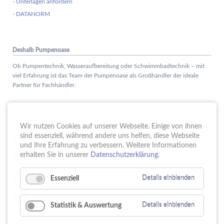
- Unterlagen anfordern
- DATANORM
Deshalb Pumpenoase
Ob Pumpentechnik, Wasseraufbereitung oder Schwimmbadtechnik – mit
viel Erfahrung ist das Team der Pumpenoase als Großhändler der ideale
Partner für Fachhändler.
Aktuelles
Wir nutzen Cookies auf unserer Webseite. Einige von ihnen
Schule trifft Wirtschaft bei der PUMPENoase!
sind essenziell, während andere uns helfen, diese Webseite
15.
JUN
und Ihre Erfahrung zu verbessern. Weitere Informationen
Vortrag IT-Sicherheit
erhalten Sie in unserer
Datenschutzerklärung
.
18.
MAI
16 Jahre PUMPENoase
01.
Essenziell
Details einblenden
APR
Gütesiegel für Betriebliche Gesundheitsförderung
23.
MÄR
Statistik & Auswertung
Details einblenden