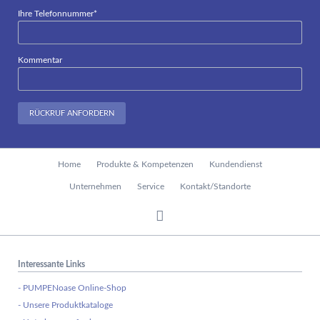
Pflichtfeld
Ihre Telefonnummer
*
Kommentar
RÜCKRUF ANFORDERN
Navigation
Home
Produkte & Kompetenzen
Kundendienst
überspringen
Unternehmen
Service
Kontakt/Standorte
Interessante Links
- PUMPENoase Online-Shop
- Unsere Produktkataloge