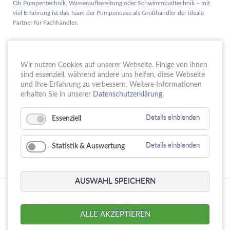
Ob Pumpentechnik, Wasseraufbereitung oder Schwimmbadtechnik – mit
viel Erfahrung ist das Team der Pumpenoase als Großhändler der ideale
Partner für Fachhändler.
Aktuelles
Wir nutzen Cookies auf unserer Webseite. Einige von ihnen
Schule trifft Wirtschaft bei der PUMPENoase!
sind essenziell, während andere uns helfen, diese Webseite
15.
JUN
und Ihre Erfahrung zu verbessern. Weitere Informationen
Vortrag IT-Sicherheit
erhalten Sie in unserer
Datenschutzerklärung
.
18.
MAI
16 Jahre PUMPENoase
01.
Essenziell
Details einblenden
APR
Gütesiegel für Betriebliche Gesundheitsförderung
23.
MÄR
Statistik & Auswertung
Details einblenden
AUSWAHL SPEICHERN
© Copyright 2026. PUMPENoase Handels GmbH
Navigation
Produktsuche
Datenschutz
Impressum
AGB
ALLE AKZEPTIEREN
überspringen