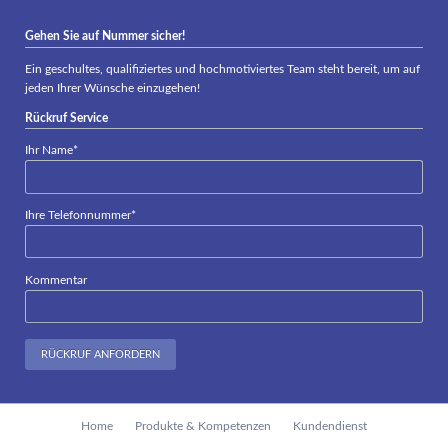
Gehen Sie auf Nummer sicher!
Ein geschultes, qualifiziertes und hochmotiviertes Team steht bereit, um auf
jeden Ihrer Wünsche einzugehen!
Rückruf Service
Pflichtfeld
Ihr Name
*
Pflichtfeld
Ihre Telefonnummer
*
Kommentar
RÜCKRUF ANFORDERN
Navigation
Home
Produkte & Kompetenzen
Kundendienst
überspringen