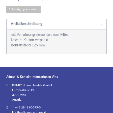
Rabattgruppensystem
Artikelbeschreibung
mit Verrohrungselementen zum Filter.
Lose im Karton verpackt.
Rohrabstand 125 mm
Adress- & Kontakt-Informationen Vitis
PUMPENoase Handels GmbH
Europastraße 19
3902 Vitis
Austria
T:
+43 2841 80595-0
E:
office@pumpenoase.at