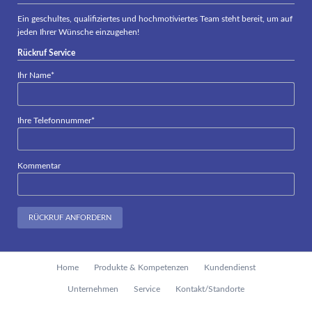
Ein geschultes, qualifiziertes und hochmotiviertes Team steht bereit, um auf
jeden Ihrer Wünsche einzugehen!
Rückruf Service
Pflichtfeld
Ihr Name
*
Pflichtfeld
Ihre Telefonnummer
*
Kommentar
RÜCKRUF ANFORDERN
Navigation
Home
Produkte & Kompetenzen
Kundendienst
überspringen
Unternehmen
Service
Kontakt/Standorte