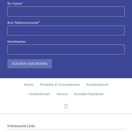
Pflichtfeld
Ihr Name
*
Pflichtfeld
Ihre Telefonnummer
*
Kommentar
RÜCKRUF ANFORDERN
Navigation
Home
Produkte & Kompetenzen
Kundendienst
überspringen
Unternehmen
Service
Kontakt/Standorte
Interessante Links