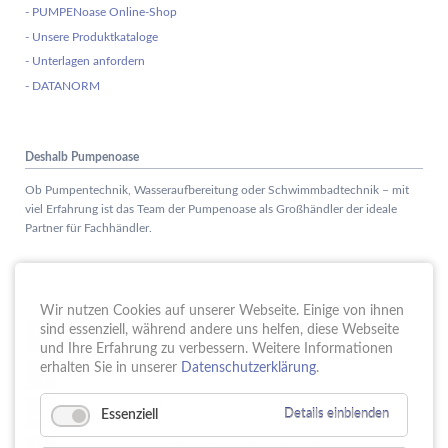
- PUMPENoase Online-Shop
- Unsere Produktkataloge
- Unterlagen anfordern
- DATANORM
Deshalb Pumpenoase
Ob Pumpentechnik, Wasseraufbereitung oder Schwimmbadtechnik – mit
viel Erfahrung ist das Team der Pumpenoase als Großhändler der ideale
Partner für Fachhändler.
Aktuelles
Wir nutzen Cookies auf unserer Webseite. Einige von ihnen
Schule trifft Wirtschaft bei der PUMPENoase!
sind essenziell, während andere uns helfen, diese Webseite
15.
JUN
und Ihre Erfahrung zu verbessern. Weitere Informationen
Vortrag IT-Sicherheit
erhalten Sie in unserer
Datenschutzerklärung
.
18.
MAI
16 Jahre PUMPENoase
01.
Essenziell
Details einblenden
APR
Gütesiegel für Betriebliche Gesundheitsförderung
23.