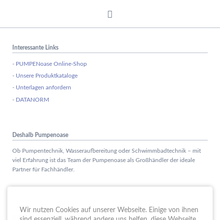
Interessante Links
- PUMPENoase Online-Shop
- Unsere Produktkataloge
- Unterlagen anfordern
- DATANORM
Deshalb Pumpenoase
Ob Pumpentechnik, Wasseraufbereitung oder Schwimmbadtechnik – mit
viel Erfahrung ist das Team der Pumpenoase als Großhändler der ideale
Partner für Fachhändler.
Aktuelles
Wir nutzen Cookies auf unserer Webseite. Einige von ihnen
Schule trifft Wirtschaft bei der PUMPENoase!
sind essenziell, während andere uns helfen, diese Webseite