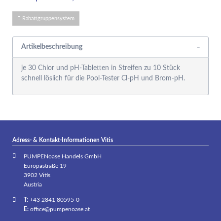
Rabattgruppensystem
Artikelbeschreibung
je 30 Chlor und pH-Tabletten in Streifen zu 10 Stück
schnell löslich für die Pool-Tester Cl-pH und Brom-pH.
Adress- & Kontakt-Informationen Vitis
PUMPENoase Handels GmbH
Europastraße 19
3902 Vitis
Austria
T:
+43 2841 80595-0
E:
office@pumpenoase.at