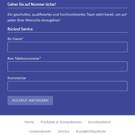
Gehen Sie auf Nummer sicher!
Ein geschultes, qualifiziertes und hochmotiviertes Team steht bereit, um auf
jeden Ihrer Wünsche einzugehen!
Rückruf Service
Pflichtfeld
Ihr Name
*
Pflichtfeld
Ihre Telefonnummer
*
Kommentar
RÜCKRUF ANFORDERN
Navigation
Home
Produkte & Kompetenzen
Kundendienst
überspringen
Unternehmen
Service
Kontakt/Standorte