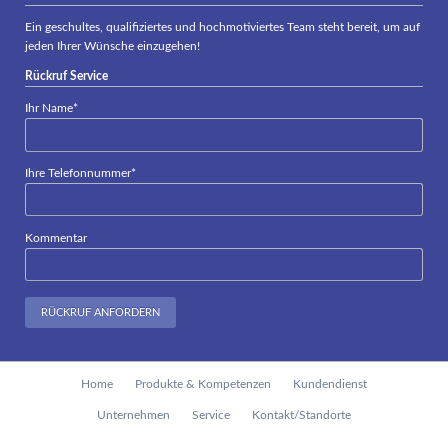
Ein geschultes, qualifiziertes und hochmotiviertes Team steht bereit, um auf
jeden Ihrer Wünsche einzugehen!
Rückruf Service
Pflichtfeld
Ihr Name
*
Pflichtfeld
Ihre Telefonnummer
*
Kommentar
RÜCKRUF ANFORDERN
Navigation
Home
Produkte & Kompetenzen
Kundendienst
überspringen
Unternehmen
Service
Kontakt/Standorte