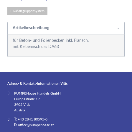
Rabattgruppensystem
Artikelbeschreibung
für Beton- und Folienbecken inkl. Flansch.
mit Klebeanschluss DA63
Adress- & Kontakt-Informationen Vitis
PUMPENoase Handels GmbH
Europastraße 19
3902 Vitis
Austria
T:
+43 2841 80595-0
E:
office@pumpenoase.at