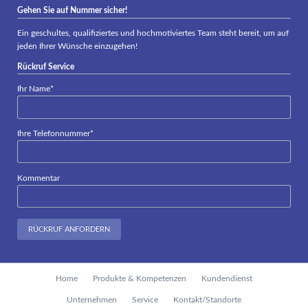
Gehen Sie auf Nummer sicher!
Ein geschultes, qualifiziertes und hochmotiviertes Team steht bereit, um auf
jeden Ihrer Wünsche einzugehen!
Rückruf Service
Pflichtfeld
Ihr Name
*
Pflichtfeld
Ihre Telefonnummer
*
Kommentar
RÜCKRUF ANFORDERN
Navigation
Home
Produkte & Kompetenzen
Kundendienst
überspringen
Unternehmen
Service
Kontakt/Standorte