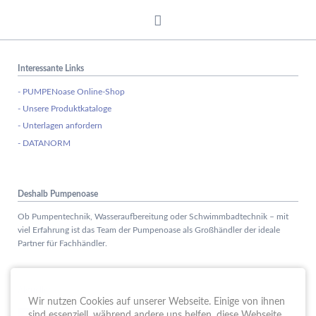
Interessante Links
- PUMPENoase Online-Shop
- Unsere Produktkataloge
- Unterlagen anfordern
- DATANORM
Deshalb Pumpenoase
Ob Pumpentechnik, Wasseraufbereitung oder Schwimmbadtechnik – mit
viel Erfahrung ist das Team der Pumpenoase als Großhändler der ideale
Partner für Fachhändler.
Aktuelles
Wir nutzen Cookies auf unserer Webseite. Einige von ihnen
Schule trifft Wirtschaft bei der PUMPENoase!
sind essenziell, während andere uns helfen, diese Webseite